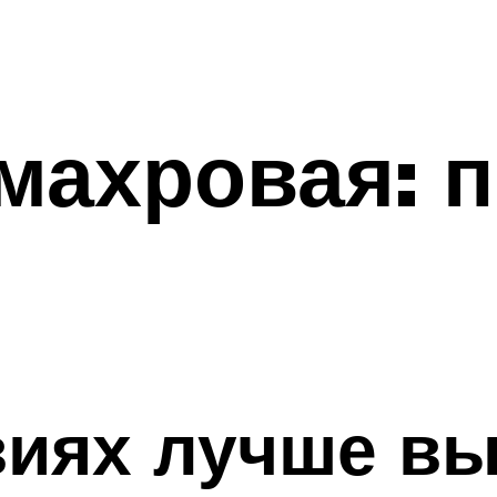
махровая: п
виях лучше в