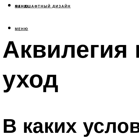
МЕНЮ
ЛАНДШАФТНЫЙ ДИЗАЙН
МЕНЮ
Аквилегия 
уход
В каких усло