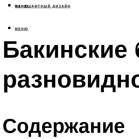
МЕНЮ
ЛАНДШАФТНЫЙ ДИЗАЙН
МЕНЮ
Бакинские 
разновидно
Содержание