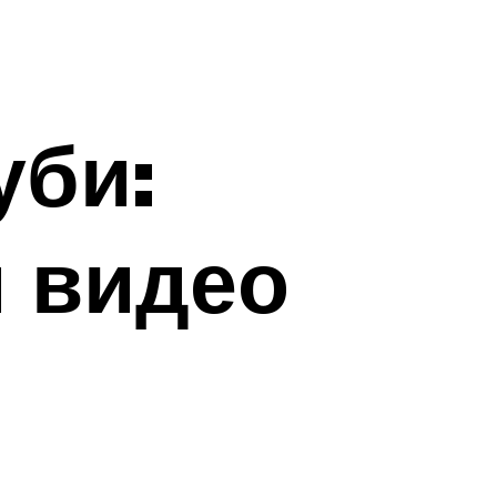
уби:
и видео