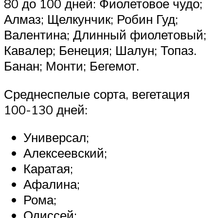
80 до 100 дней: Фиолетовое чудо;
Алмаз; Щелкунчик; Робин Гуд;
Валентина; Длинный фиолетовый;
Кавалер; Бенеция; Шалун; Топаз.
Банан; Монти; Бегемот.
Среднеспелые сорта, вегетация
100-130 дней:
Универсал;
Алексеевский;
Каратая;
Афалина;
Рома;
Одиссей;