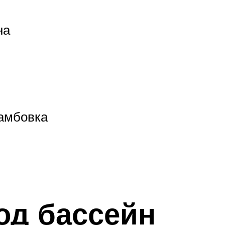
на
рамбовка
од бассейн