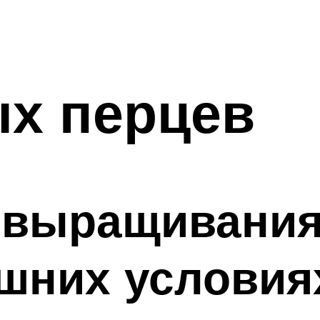
ых перцев
 выращивания
шних условия