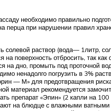
ссаду необходимо правильно подгот
ена перца при нарушении правил хран
ь солевой раствор (вода— 1литр, со
 на поверхность отбросить, так как 
я на дно, промыть под проточной вод
димо ненадолго погрузить в 3% раст
орин — М» для предотвращения риска
ой материал рекомендуется замочить
ть препарат «Эпин» (2 капли на 100 
ют на блюдце с влажными ватными 