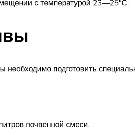
омещении с температурой 23—25°С.
чвы
ы необходимо подготовить специальн
литров почвенной смеси.