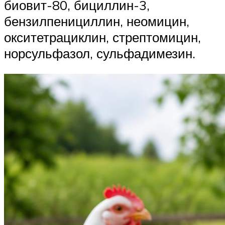
биовит-80, бициллин-3,
бензилпенициллин, неомицин,
окситетрациклин, стрептомицин,
норсульфазол, сульфадимезин.