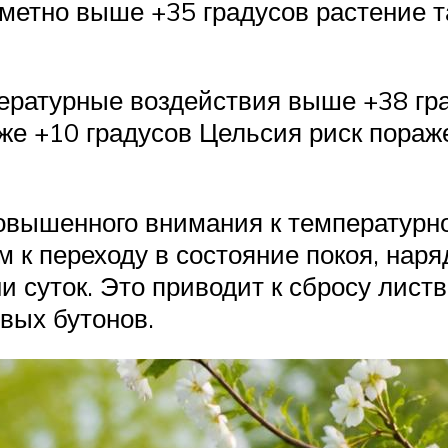
аметно выше +35 градусов растение т
ературные воздействия выше +38 гра
же +10 градусов Цельсия риск пораже
повышенного внимания к температурн
м к переходу в состояние покоя, нар
 суток. Это приводит к сбросу лист
вых бутонов.