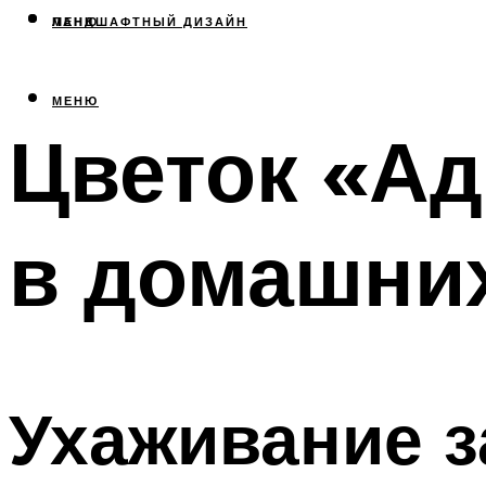
МЕНЮ
ЛАНДШАФТНЫЙ ДИЗАЙН
МЕНЮ
Цветок «Ад
в домашних
Ухаживание з