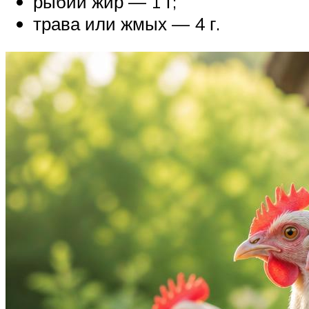
рыбий жир — 1 г;
трава или жмых — 4 г.