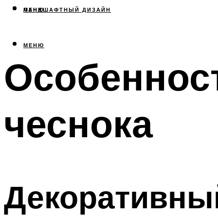
МЕНЮ
ЛАНДШАФТНЫЙ ДИЗАЙН
МЕНЮ
Особеннос
чеснока
Декоративный