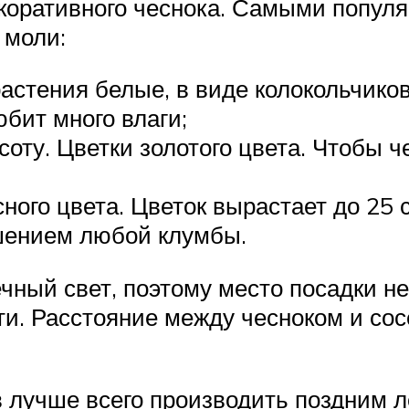
коративного чеснока. Самыми попул
 моли:
астения белые, в виде колокольчиков
юбит много влаги;
оту. Цветки золотого цвета. Чтобы че
ого цвета. Цветок вырастает до 25 с
шением любой клумбы.
ный свет, поэтому место посадки н
асти. Расстояние между чесноком и с
в лучше всего производить поздним л