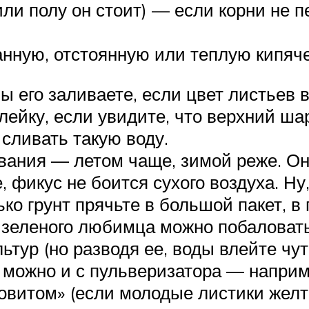
или полу он стоит) — если корни не п
анную, отстоянную или теплую кипяч
ы его заливаете, если цвет листьев 
лейку, если увидите, что верхний ша
 сливать такую воду.
ания — летом чаще, зимой реже. Они
, фикус не боится сухого воздуха. Ну
ко грунт прячьте в большой пакет, в 
о зеленого любимца можно побаловат
ьтур (но разводя ее, воды влейте чу
 можно и с пульверизатора — наприм
овитом» (если молодые листики желт