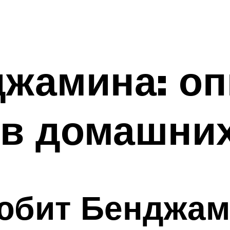
жамина: оп
 в домашни
любит Бенджа