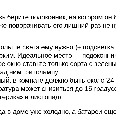
ыберите подоконник, на котором он бу
же поворачивать его лишний раз не н
больше света ему нужно (+ подсветка
рким. Идеальное место — подоконник
ое окно ставьте только сорта с зеле
над ним фитолампу.
ый, в комнате должно быть около 24
атура может снизиться до 15 градусо
терика» и листопад)
гда в доме уже холодно, а батареи ещ