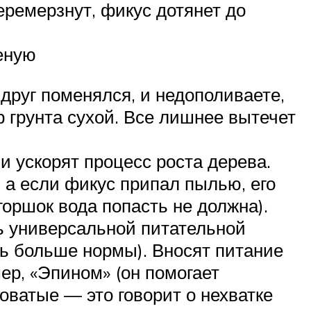
еремерзнут, фикус дотянет до
еную
вдруг поменялся, и недополиваете,
р грунта сухой. Все лишнее вытечет
 ускорят процесс роста дерева.
, а если фикус припал пылью, его
горшок вода попасть не должна).
ь универсальной питательной
ть больше нормы). Вносят питание
ер, «Эпином» (он помогает
оватые — это говорит о нехватке