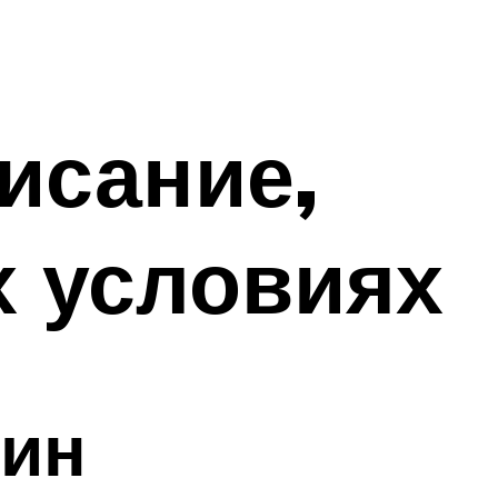
исание,
х условиях
мин