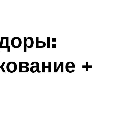
доры:
кование +