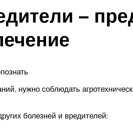
едители – пр
лечение
опознать
ний, нужно соблюдать агротехническ
других болезней и вредителей: