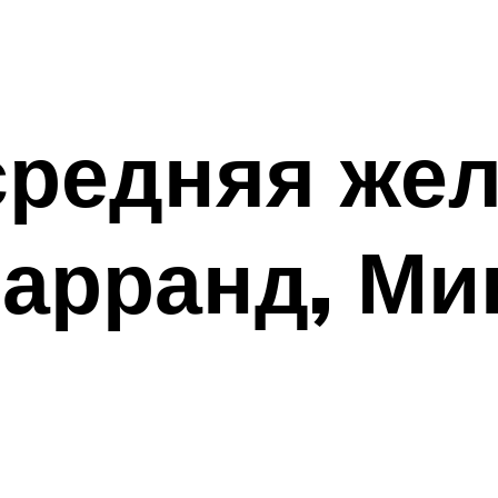
редняя жел
арранд, Ми