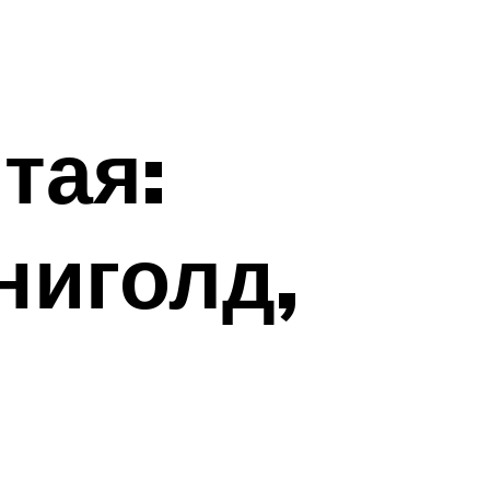
тая:
ниголд,