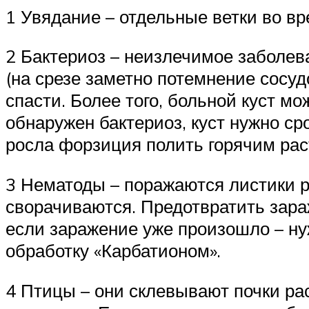
1 Увядание – отдельные ветки во вр
2 Бактериоз – неизлечимое заболева
(на срезе заметно потемнение сосу
спасти. Более того, больной куст м
обнаружен бактериоз, куст нужно ср
росла форзиция полить горячим рас
3 Нематоды – поражаются листики р
сворачиваются. Предотвратить зара
если заражение уже произошло – ну
обработку «Карбатионом».
4 Птицы – они склевывают почки ра