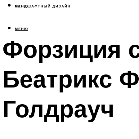
МЕНЮ
ЛАНДШАФТНЫЙ ДИЗАЙН
МЕНЮ
Форзиция с
Беатрикс Ф
Голдрауч