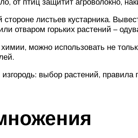
о, от птиц защитит агроволокно, наки
й стороне листьев кустарника. Вывес
и отваром горьких растений – одуван
химии, можно использовать не тольк
лей.
изгородь: выбор растений, правила 
множения