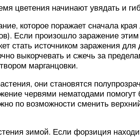
емя цветения начинают увядать и гиб
ние, которое поражает сначала края 
дов). Если произошло заражение эти
ожет стать источником заражения для 
очно выкорчевать и сжечь за предела
твором марганцовки.
астения, они становятся полупрозр
жение червями нематодами помогут 
жно по возможности сменить верхний
стения зимой. Если форзиция находит