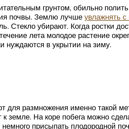
итательным грунтом, обильно полить
ния почвы. Землю лучше
увлажнять с
ь. Стекло убирают. Когда ростки дост
течение лета молодое растение окреп
и нуждаются в укрытии на зиму.
 для размножения именно такой мето
к земле. На коре побега можно сдел
 немного присыпать плодородной почв