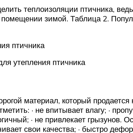
елить теплоизоляции птичника, ведь
в помещении зимой. Таблица 2. Попу
ия птичника
для утепления птичника
рогой материал, который продается к
етить: · не впитывает влагу; · пропу
огичный; · не привлекает грызунов. О
чивает свои качества; · быстро дефо