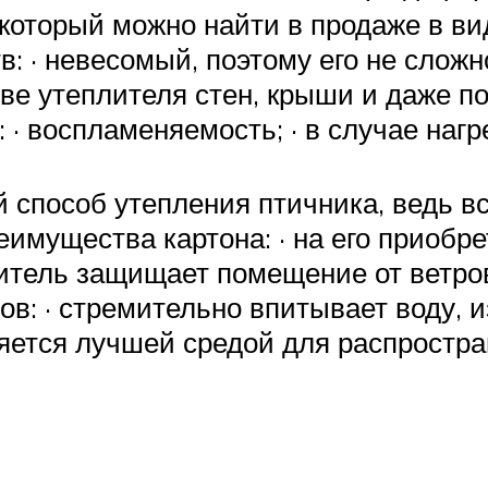
который можно найти в продаже в ви
 · невесомый, поэтому его не сложно
тве утеплителя стен, крыши и даже п
 · воспламеняемость; · в случае наг
способ утепления птичника, ведь в
еимущества картона: · на его приобр
литель защищает помещение от ветров
в: · стремительно впитывает воду, и
ляется лучшей средой для распростра