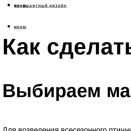
МЕНЮ
ЛАНДШАФТНЫЙ ДИЗАЙН
МЕНЮ
Как сделат
Выбираем ма
Для возведения всесезонного птичн