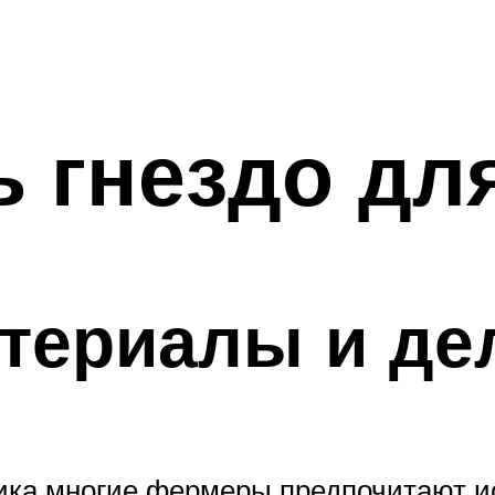
ь гнездо дл
териалы и де
ика многие фермеры предпочитают ис