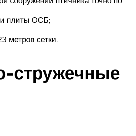
ри сооружении птичника точно по
 и плиты ОСБ;
3 метров сетки.
о-стружечные