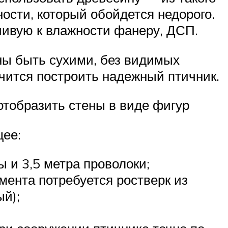
ости, который обойдется недорого.
чивую к влажности фанеру, ДСП.
ны быть сухими, без видимых
чится построить надежный птичник.
отобразить стены в виде фигур
щее:
 и 3,5 метра проволоки;
мента потребуется ростверк из
й);