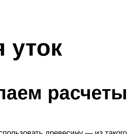
я уток
лаем расчеты
пользовать древесину — из такого