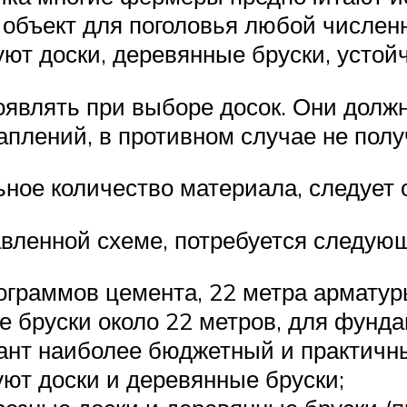
объект для поголовья любой численн
ют доски, деревянные бруски, устой
оявлять при выборе досок. Они долж
плений, в противном случае не полу
ьное количество материала, следует 
авленной схеме, потребуется следую
ограммов цемента, 22 метра арматуры
е бруски около 22 метров, для фунда
ант наиболее бюджетный и практичны
уют доски и деревянные бруски;