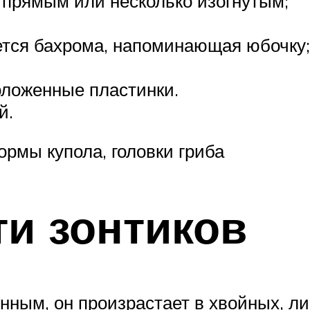
 прямым или несколько изогнутым;
ется бахрома, напоминающая юбочку;
оложенные пластинки.
й.
ормы купола, головки гриба
и зонтиков
енным, он произрастает в хвойных, л