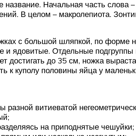
 название. Начальная часть слова – 
тений. В целом – макролепиота. Зон
ожках с большой шляпкой, по форме 
е и ядовитые. Отдельные подгруппы 
 достигать до 35 см, ножка выраста
ть к куполу половины яйца у маленьк
ты разной витиеватой негеометричес
ый;
 разделяясь на приподнятые чешуйки;