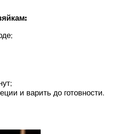
зяйкам:
оде;
нут;
еции и варить до готовности.