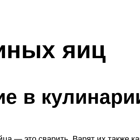
иных яиц
е в кулинари
ца — это сварить. Варят их также ка