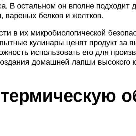
са. В остальном он вполне подходит 
и, вареных белков и желтков.
ти в их микробиологической безопас
пытные кулинары ценят продукт за в
можность использовать его для произ
создания домашней лапши высокого к
 термическую о