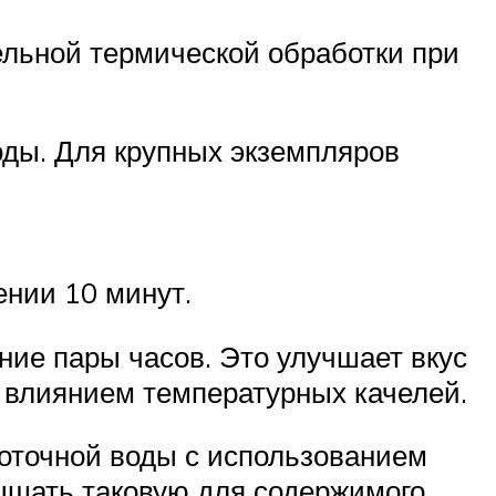
льной термической обработки при
оды. Для крупных экземпляров
ении 10 минут.
ение пары часов. Это улучшает вкус
од влиянием температурных качелей.
роточной воды с использованием
ышать таковую для содержимого