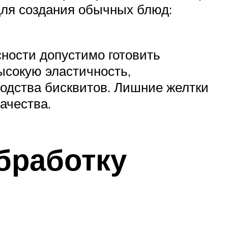
для создания обычных блюд:
ности допустимо готовить
ысокую эластичность,
водства бисквитов. Лишние желтки
ачества.
бработку