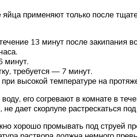
яйца применяют только после тщате
 течение 13 минут после закипания в
часа.
6 минут.
ку, требуется — 7 минут.
при высокой температуре на протяж
 воду, его согревают в комнате в теч
), не дает скорлупе растрескаться п
жно хорошо промывать под струей п
атура раствора должна немного прев