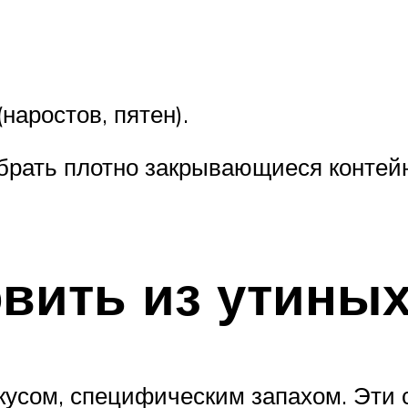
наростов, пятен).
 брать плотно закрывающиеся контей
овить из утины
усом, специфическим запахом. Эти 