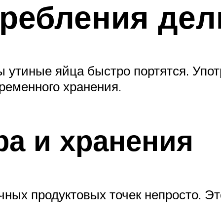
ребления дел
ы утиные яйца быстро портятся. Упо
временного хранения.
а и хранения
чных продуктовых точек непросто. Э