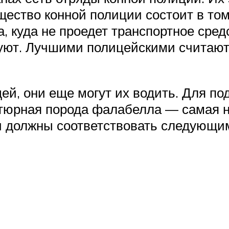
ство конной полиции состоит в том,
а, куда не проедет транспортное сре
уют. Лучшими полицейскими считаютс
дей, они еще могут их водить. Для п
тюрная порода фалабелла — самая н
и должны соответствовать следующи