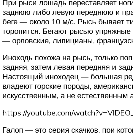
При рыси лошадь переставляет ног
заднюю либо левую переднюю и пра
беге — около 10 м/с. Рысь бывает ти
торопится. Бегают рысью упряжные 
— орловские, липицианы, французс
Иноходь похожа на рысь, только по
задняя, затем левая передняя и зад
Настоящий иноходец — большая ред
владеют горские породы, американск
искусственным, а не естественным 
https://youtube.com/watch?v=VIDEO
Галоп — это серия скачков, при кот