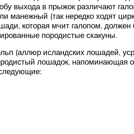
обу выхода в прыжок различают галоп
и манежный (так нередко ходят цирко
ошади, которая мчит галопом, должен
енированные породистые скакуны.
ельп (аллюр исландских лошадей, ус
ородистый лошадок, напоминающая о
 следующие: