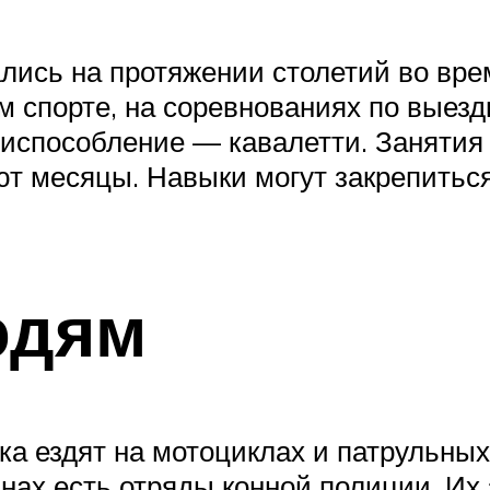
ись на протяжении столетий во вре
 спорте, на соревнованиях по выездк
риспособление — кавалетти. Занятия
т месяцы. Навыки могут закрепиться,
юдям
ка ездят на мотоциклах и патрульны
анах есть отряды конной полиции. И