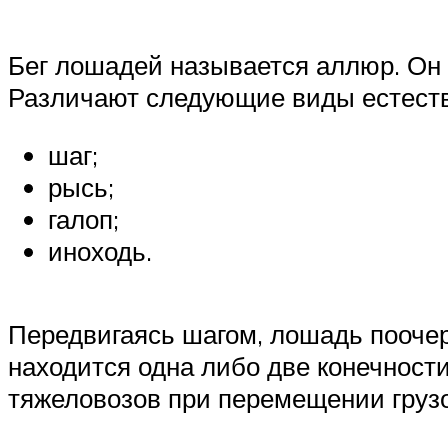
Бег лошадей называется аллюр. Он
Различают следующие виды естеств
шаг;
рысь;
галоп;
иноходь.
Передвигаясь шагом, лошадь поочер
находится одна либо две конечност
тяжеловозов при перемещении грузо