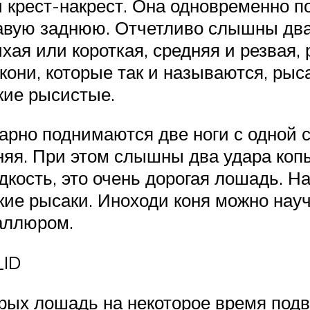
и крест-накрест. Она одновременно 
вую заднюю. Отчетливо слышны два у
хая или короткая, средняя и резвая,
кони, которые так и называются, рыс
кие рысистые.
парно поднимаются две ноги с одной
няя. При этом слышны два удара копы
кость, это очень дорогая лошадь. Н
ие рысаки. Иноходи коня можно научи
аллюром.
_ID
орых лошадь на некоторое время под