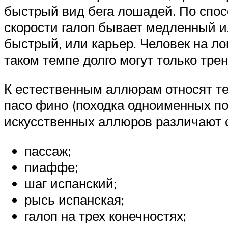
быстрый вид бега лошадей. По спос
скорости галоп бывает медленный ил
быстрый, или карьер. Человек на л
таком темпе долго могут только тр
К естественным аллюрам относят т
пасо фино (походка одноименных п
искусственных аллюров различают
пассаж;
пиаффе;
шаг испанский;
рысь испанская;
галоп на трех конечностях;