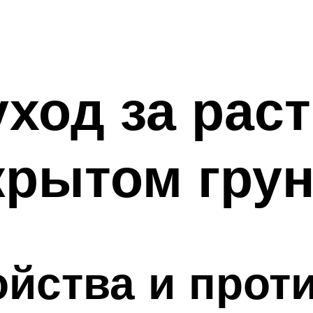
уход за рас
крытом грун
йства и прот