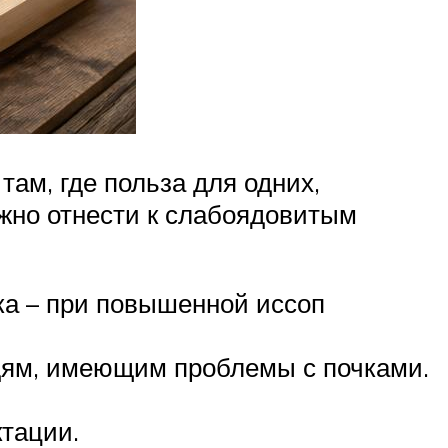
ам, где польза для одних,
ожно отнести к слабоядовитым
ка – при повышенной иссоп
юдям, имеющим проблемы с почками.
ктации.