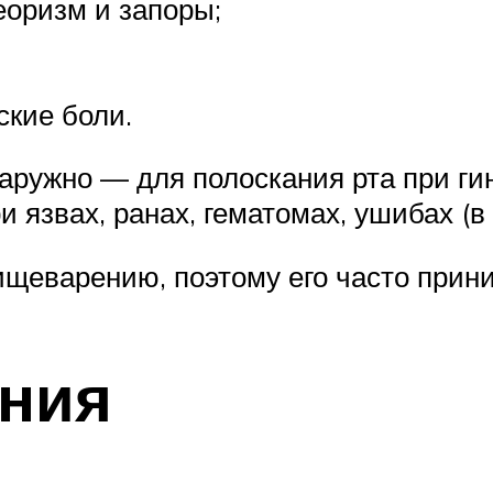
еоризм и запоры;
кие боли.
аружно — для полоскания рта при гин
 язвах, ранах, гематомах, ушибах (в
ищеварению, поэтому его часто прин
ания