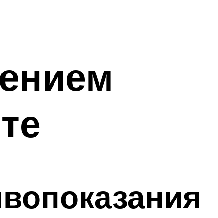
тением
те
ивопоказания