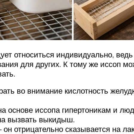
ет относиться индивидуально, ведь т
зания для других. К тому же иссоп м
ать.
ать во внимание кислотность желуд
на основе иссопа гипертоникам и л
на вызвать выкидыш.
 он отрицательно сказывается на ла