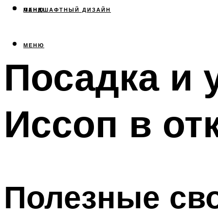
МЕНЮ
ЛАНДШАФТНЫЙ ДИЗАЙН
МЕНЮ
Посадка и 
Иссоп в от
Полезные сво