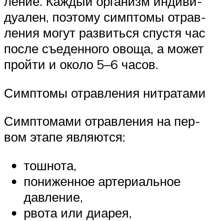
ле­ние. Каж­дый орга­низм инди­ви­
дуа­лен, поэто­му симп­то­мы отрав­
ле­ния могут раз­вить­ся спу­стя час
после съе­ден­но­го ово­ща, а может
прой­ти и око­ло 5–6 часов.
Симп­то­мы отрав­ле­ния нитратами
Симп­то­ма­ми отрав­ле­ния на пер­
вом эта­пе являются:
тош­но­та,
пони­жен­ное арте­ри­аль­ное
давление,
рво­та или диарея,