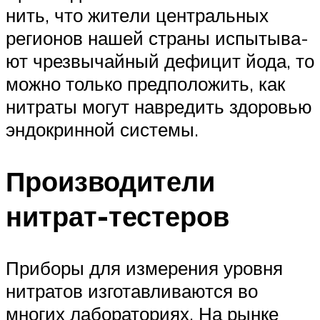
нить, что жите­ли цен­траль­ных
реги­о­нов нашей стра­ны испы­ты­ва­
ют чрез­вы­чай­ный дефи­цит йода, то
мож­но толь­ко пред­по­ло­жить, как
нит­ра­ты могут навре­дить здо­ро­вью
эндо­крин­ной системы.
Производители
нитрат-тестеров
Приборы для измерения уровня
нитратов изготавливаются во
многих лабораториях. На рынке