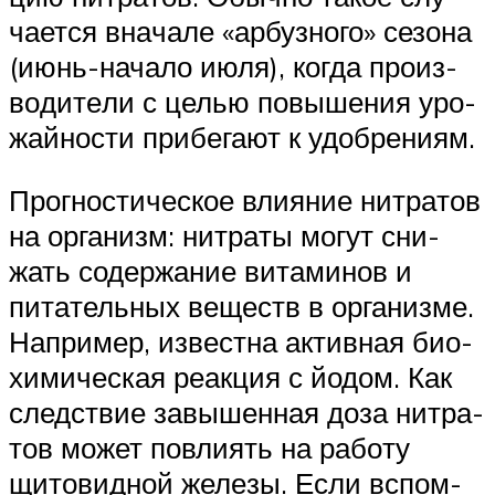
ча­ет­ся вна­ча­ле «арбуз­но­го» сезо­на
(июнь-нача­ло июля), когда про­из­
во­ди­те­ли с целью повы­ше­ния уро­
жай­но­сти при­бе­га­ют к удобрениям.
Про­гно­сти­че­ское вли­я­ние нит­ра­тов
на орга­низм: нит­ра­ты могут сни­
жать содер­жа­ние вита­ми­нов и
пита­тель­ных веществ в орга­низ­ме.
Напри­мер, извест­на актив­ная био­
хи­ми­че­ская реак­ция с йодом. Как
след­ствие завы­шен­ная доза нит­ра­
тов может повли­ять на рабо­ту
щито­вид­ной желе­зы. Если вспом­