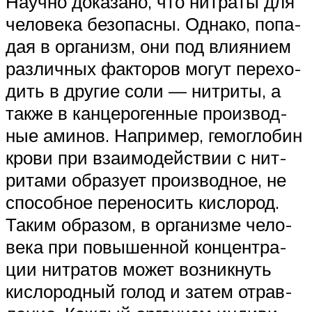
Науч­но дока­за­но, что нит­ра­ты для
чело­ве­ка без­опас­ны. Одна­ко, попа­
дая в орга­низм, они под вли­я­ни­ем
раз­лич­ных фак­то­ров могут пере­хо­
дить в дру­гие соли — нит­ри­ты, а
так­же в кан­це­ро­ген­ные про­из­вод­
ные ами­нов. Напри­мер, гемо­гло­бин
кро­ви при вза­и­мо­дей­ствии с нит­
ри­та­ми обра­зу­ет про­из­вод­ное, не
спо­соб­ное пере­но­сить кис­ло­род.
Таким обра­зом, в орга­низ­ме чело­
ве­ка при повы­шен­ной кон­цен­тра­
ции нит­ра­тов может воз­ник­нуть
кис­ло­род­ный голод и затем отрав­