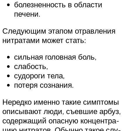
болез­нен­ность в обла­сти
печени.
Сле­ду­ю­щим эта­пом отрав­ле­ния
нит­ра­та­ми может стать:
силь­ная голов­ная боль,
сла­бость,
судо­ро­ги тела,
поте­ря сознания.
Неред­ко имен­но такие симп­то­мы
опи­сы­ва­ют люди, съев­шие арбуз,
содер­жа­щий опас­ную кон­цен­тра­
цию нит­ра­тов. Обыч­но такое слу­