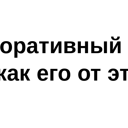
коративный 
как его от э