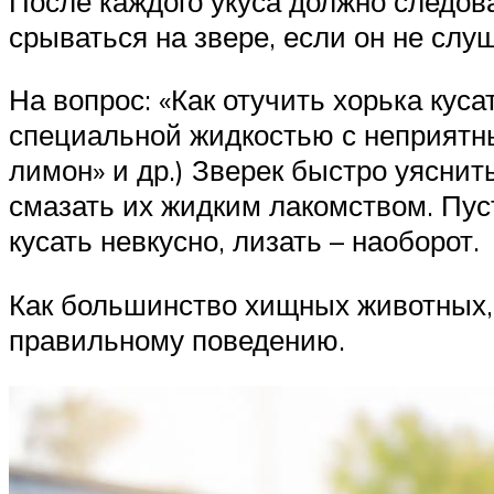
После каждого укуса должно следов
срываться на звере, если он не слуш
На вопрос: «Как отучить хорька кус
специальной жидкостью с неприятным
лимон» и др.) Зверек быстро уяснит
смазать их жидким лакомством. Пус
кусать невкусно, лизать – наоборот.
Как большинство хищных животных, 
правильному поведению.