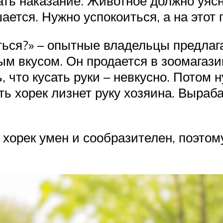
ать наказание. Животное должно уясн
ается. Нужно успокоиться, а на этот 
аться?» – опытные владельцы предлага
 вкусом. Он продается в зоомагазин
ь, что кусать руки – невкусно. Потом
ть хорек лизнет руку хозяина. Выраб
хорек умен и сообразителен, поэтом