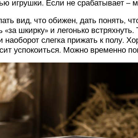
ю игрушки. Если не срабатывает – м
ать вид, что обижен, дать понять, ч
 «за шкирку» и легонько встряхнуть. 
наоборот слегка прижать к полу. Хор
сит успокоиться. Можно временно пом