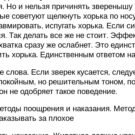
ся. Но и нельзя причинять зверенышу
ые советуют щелкнуть хорька по носу
авмировать, испугать хорька. Если си
я. Так делать все же не стоит. Эффе
 хватка сразу же ослабнет. Это еди
ть хорька. Единственным ответом на
лова. Если зверек кусается, следует 
спокойным, но решительным тоном, по
он не одобряет такое поведение.
методы поощрения и наказания. Мето
аказывать за плохое