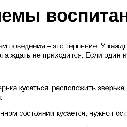
иемы воспита
м поведения – это терпение. У каждо
та ждать не приходится. Если один 
рька кусаться, расположить зверька к
.
енном состоянии кусается, нужно пос