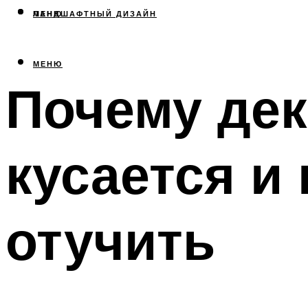
МЕНЮ
ЛАНДШАФТНЫЙ ДИЗАЙН
МЕНЮ
Почему де
кусается и 
отучить