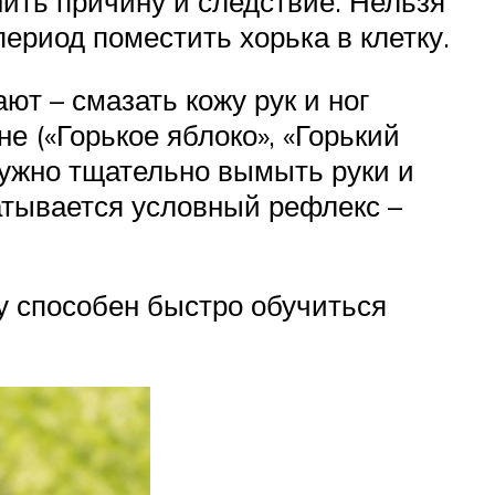
ить причину и следствие. Нельзя
период поместить хорька в клетку.
ют – смазать кожу рук и ног
е («Горькое яблоко», «Горький
 нужно тщательно вымыть руки и
атывается условный рефлекс –
у способен быстро обучиться