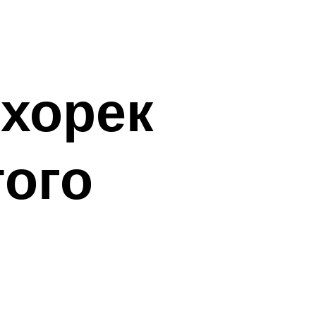
хорек
того