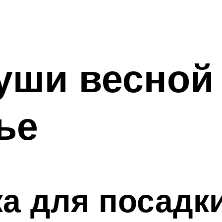
уши весной
ье
а для посадк