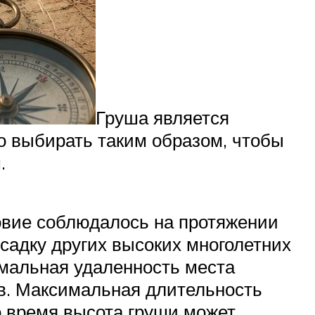
Груша является
о выбирать таким образом, чтобы
.
овие соблюдалось на протяжении
ысадку других высоких многолетних
имальная удаленность места
ов. Максимальная длительность
то время высота груши может