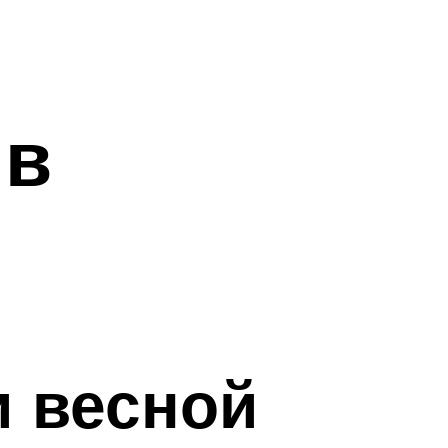
 в
и весной