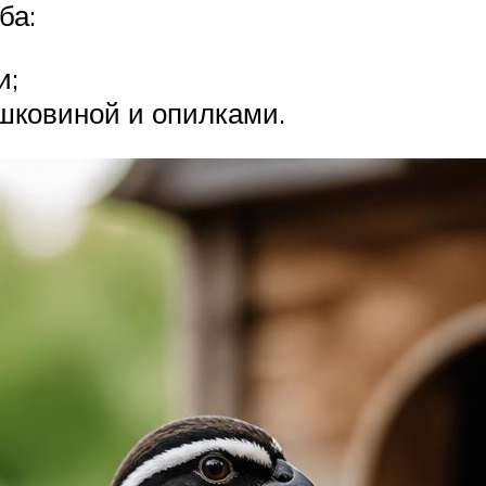
ба:
и;
шковиной и опилками.