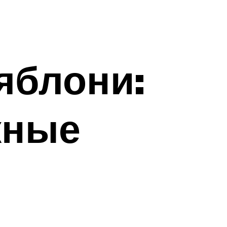
яблони:
жные