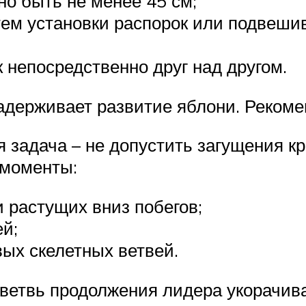
о быть не менее 45 см;
ем установки распорок или подвешив
 непосредственно друг над другом.
держивает развитие яблони. Рекоме
 задача – не допустить загущения кр
 моменты:
 растущих вниз побегов;
й;
ых скелетных ветвей.
етвь продолжения лидера укорачиваю