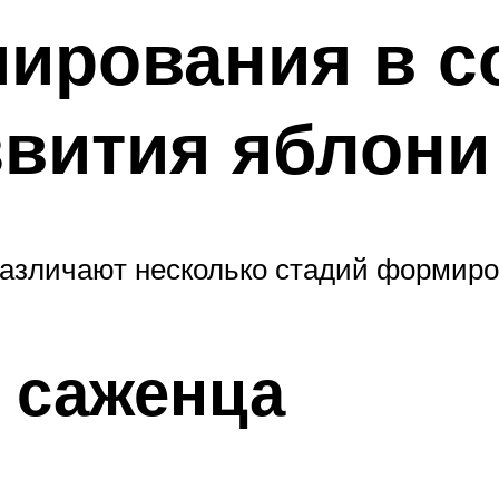
рования в со
вития яблони
различают несколько стадий формиро
 саженца