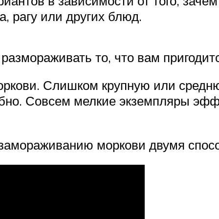
риантов в зависимости от того, заче
а, рагу или других блюд.
 размораживать то, что вам пригодит
оркови. Слишком крупную или средню
бно. Совсем мелкие экземпляры эффе
 замораживанию моркови двумя спосо