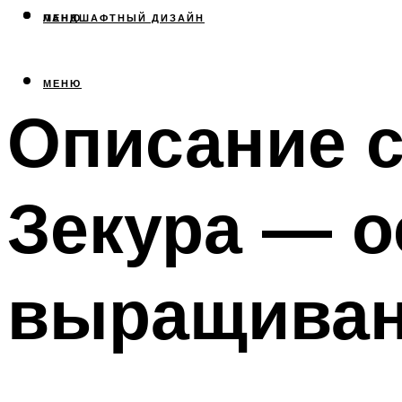
МЕНЮ
ЛАНДШАФТНЫЙ ДИЗАЙН
МЕНЮ
Описание с
Зекура — о
выращива