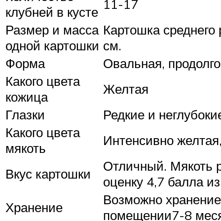
11-17
клубней в кусте
Размер и масса
Картошка среднего 
одной картошки
см.
Форма
Овальная, продолго
Какого цвета
Желтая
кожица
Глазки
Редкие и неглубоки
Какого цвета
Интенсивно желтая,
мякоть
Отличный. Мякоть р
Вкус картошки
оценку 4,7 балла и
Возможно хранение 
Хранение
помещении7-8 меся