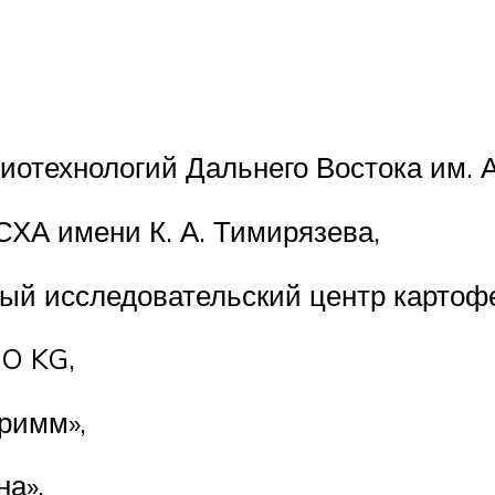
технологий Дальнего Востока им. А.
А имени К. А. Тимирязева,
 исследовательский центр картофеля
O KG,
римм»,
а»,