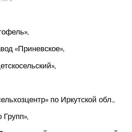
офель»,
вод «Приневское»,
етскосельский»,
льхозцентр» по Иркутской обл.,
 Групп»,