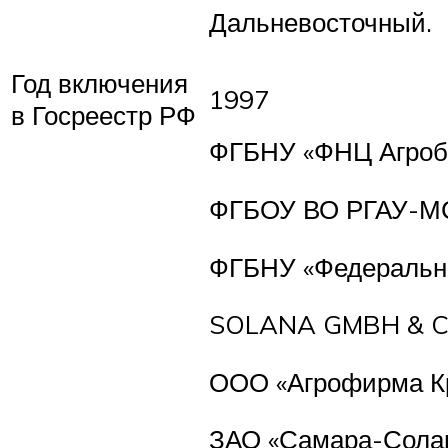
Дальневосточный.
Год включения
1997
в Госреестр РФ
ФГБНУ «ФНЦ Агробио
ФГБОУ ВО РГАУ-МСХ
ФГБНУ «Федеральный
SOLANA GMBH & C
ООО «Агрофирма К
ЗАО «Самара-Солан