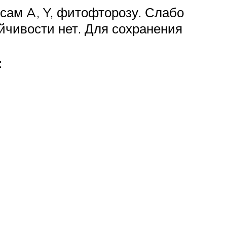
усам A, Y, фитофторозу. Слабо
йчивости нет. Для сохранения
: