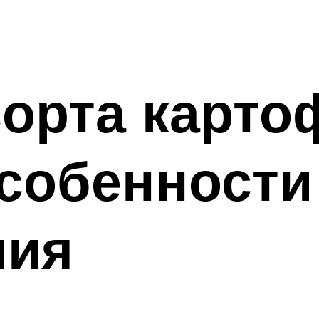
орта карто
собенности
ния