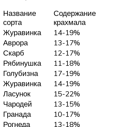
Название
Содержание
сорта
крахмала
Журавинка
14-19%
Аврора
13-17%
Скарб
12-17%
Рябинушка
11-18%
Голубизна
17-19%
Журавинка
14-19%
Ласунок
15-22%
Чародей
13-15%
Гранада
10-17%
Рогнеда
13-18%