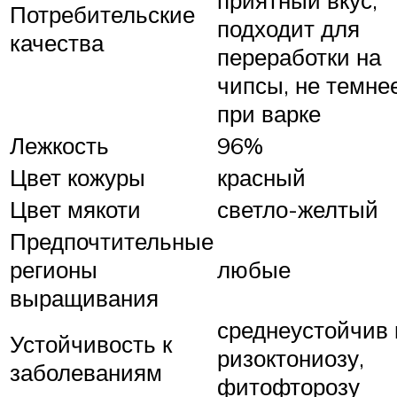
приятный вкус,
Потребительские
подходит для
качества
переработки на
чипсы, не темне
при варке
Лежкость
96%
Цвет кожуры
красный
Цвет мякоти
светло-желтый
Предпочтительные
регионы
любые
выращивания
среднеустойчив 
Устойчивость к
ризоктониозу,
заболеваниям
фитофторозу