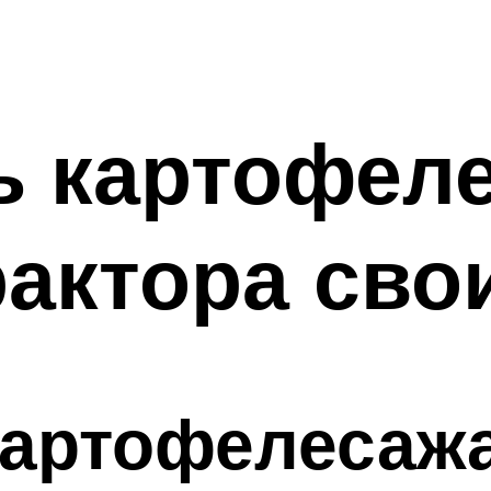
ь картофел
актора сво
картофелесаж