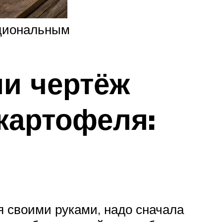
кциональным
ми чертёж
картофеля:
я своими руками, надо сначала