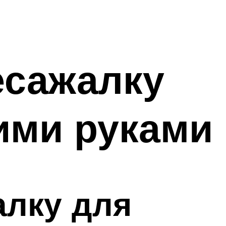
есажалку
ими руками
алку для