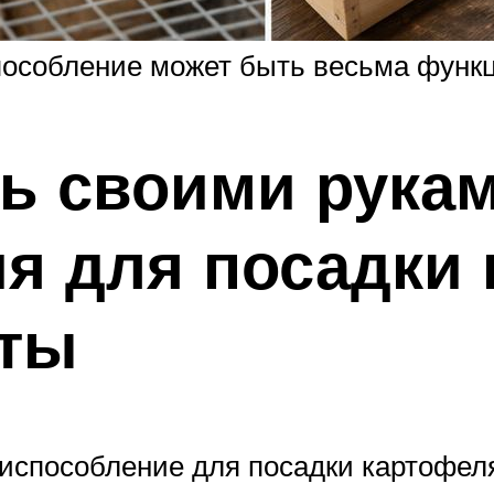
пособление может быть весьма фун
ть своими рука
я для посадки 
еты
риспособление для посадки картофел