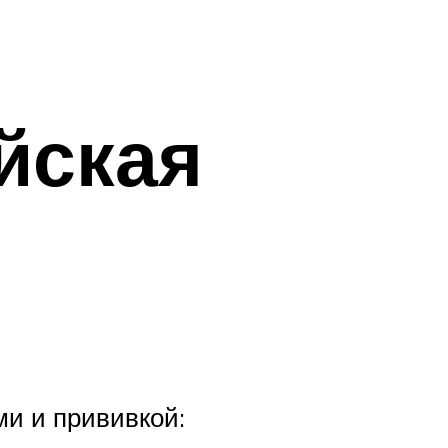
йская
и и прививкой: