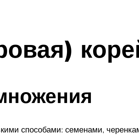
ровая) коре
множения
кими способами: семенами, черенкам