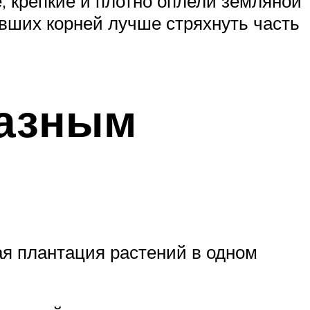
, крепкие и плотно оплели земляной
ивших корней лучше стряхнуть часть
разным
ая плантация растений в одном