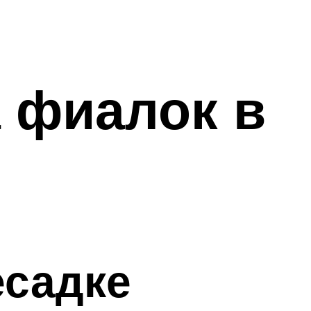
 фиалок в
есадке