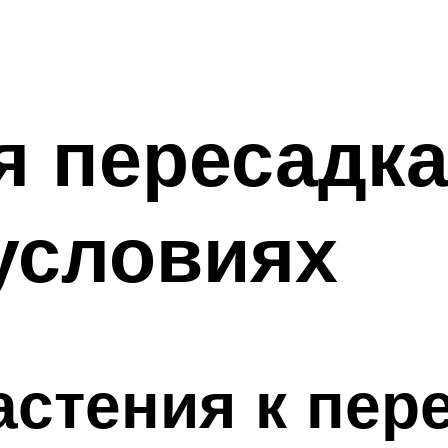
 пересадка
условиях
астения к пер