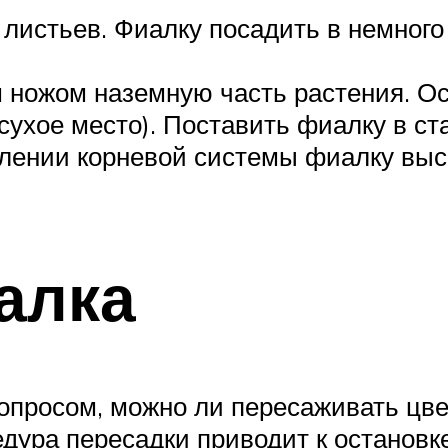
 листьев. Фиалку посадить в немного
 ножом наземную часть растения. Ос
ухое место). Поставить фиалку в ст
влении корневой системы фиалку выс
алка
просом, можно ли пересаживать цве
едура пересадки приводит к остановк