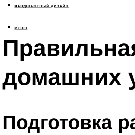
МЕНЮ
ЛАНДШАФТНЫЙ ДИЗАЙН
МЕНЮ
Правильная
домашних 
Подготовка р