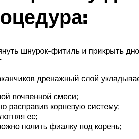
оцедура:
тянуть шнурок-фитиль и прикрыть д
т
канчиков дренажный слой укладывае
ой почвенной смеси;
но расправив корневую систему;
лотняя ее;
рожно полить фиалку под корень;