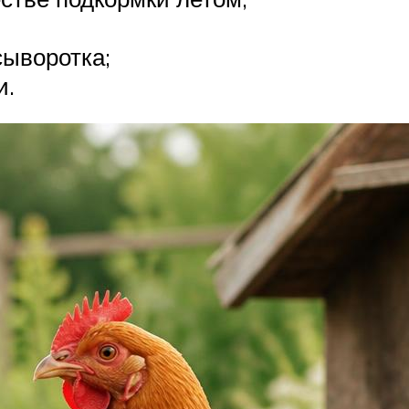
сыворотка;
и.