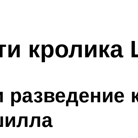
ти кролика
 разведение 
шилла