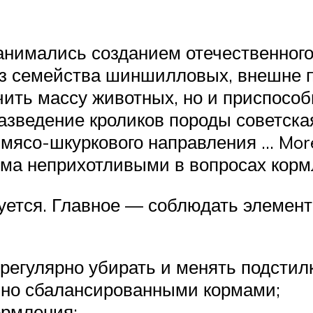
анимались созданием отечественног
 семейства шиншилловых, внешне по
чить массу животных, но и приспособ
разведение кроликов породы советс
 мясо-шкуркового направления … Mor
ьма неприхотливыми в вопросах корм
буется. Главное — соблюдать элемен
 регулярно убирать и менять подстилк
 но сбалансированными кормами;
ормления;