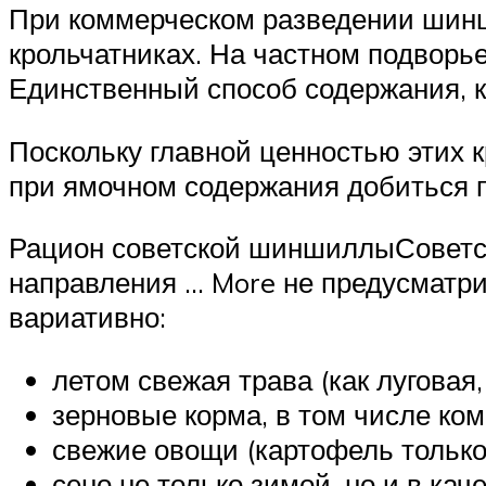
При коммерческом разведении шин
крольчатниках. На частном подворь
Единственный способ содержания, 
Поскольку главной ценностью этих к
при ямочном содержания добиться 
Рацион советской шиншиллыСоветс
направления … More не предусматри
вариативно:
летом свежая трава (как луговая, 
зерновые корма, в том числе ко
свежие овощи (картофель только
сено не только зимой, но и в кач