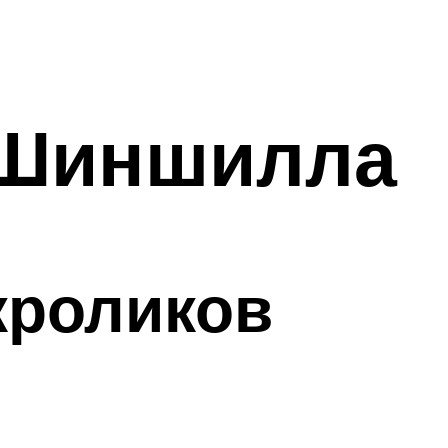
 Шиншилла
кроликов