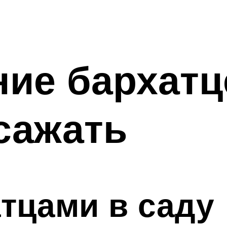
ие бархатц
 сажать
атцами в саду