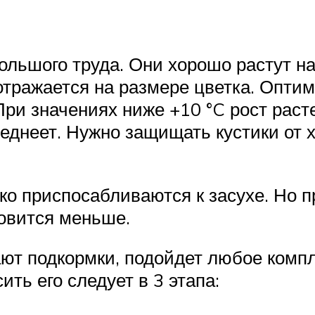
большого труда. Они хорошо растут н
отражается на размере цветка. Опти
При значениях ниже +10 °C рост рас
леднеет. Нужно защищать кустики от х
ко приспосабливаются к засухе. Но п
новится меньше.
т подкормки, подойдет любое компл
ть его следует в 3 этапа: