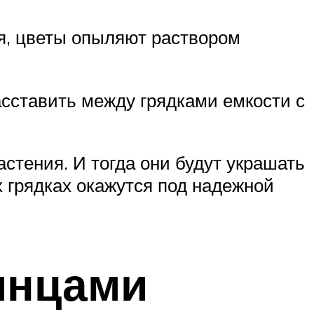
ля, цветы опыляют раствором
асставить между грядками емкости с
стения. И тогда они будут украшать
 грядках окажутся под надежной
янцами