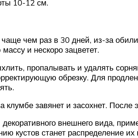
ты 10-12 см.
 чаще чем раз в 30 дней, из-за оби
массу и нескоро зацветет.
хлить, пропалывать и удалять сорн
орректирующую обрезку. Для продле
ять.
 клумбе завянет и засохнет. После э
и декоративного внешнего вида, при
ю кустов станет распределение их н