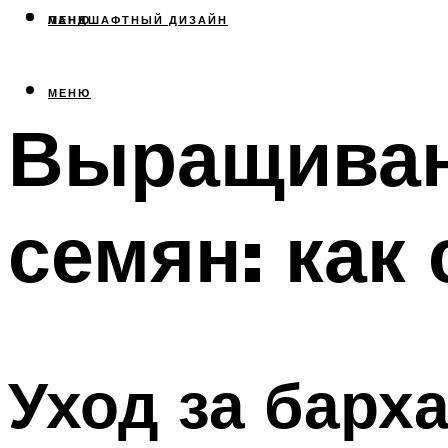
МЕНЮ
ЛАНДШАФТНЫЙ ДИЗАЙН
МЕНЮ
Выращиван
семян: как
Уход за барх