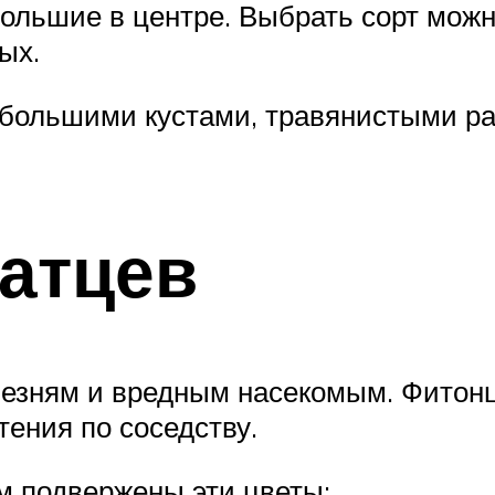
ольшие в центре. Выбрать сорт можно
ых.
с большими кустами, травянистыми р
атцев
лезням и вредным насекомым. Фитонц
тения по соседству.
ым подвержены эти цветы: