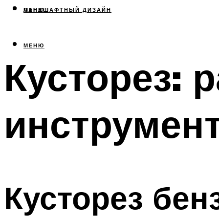
МЕНЮ
ЛАНДШАФТНЫЙ ДИЗАЙН
МЕНЮ
Кусторез: 
инструмен
Кусторез бе