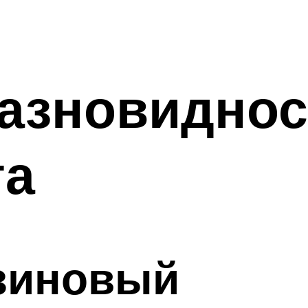
разновидно
та
нзиновый