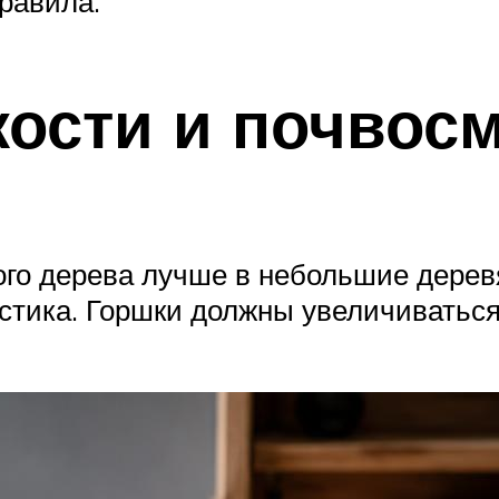
равила.
кости и почвос
го дерева лучше в небольшие дерев
астика. Горшки должны увеличиватьс