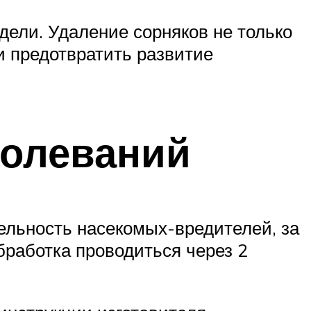
едели. Удаление сорняков не только
и предотвратить развитие
болеваний
ельность насекомых-вредителей, за
бработка проводиться через 2