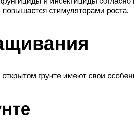
 фунгициды и инсектициды согласно 
е повышается стимуляторами роста.
ащивания
 открытом грунте имеют свои особен
унте