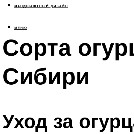
МЕНЮ
ЛАНДШАФТНЫЙ ДИЗАЙН
МЕНЮ
Сорта огур
Сибири
Уход за огур