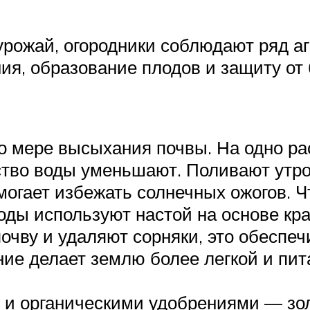
урожай, огородники соблюдают ряд а
ия, образование плодов и защиту от 
о мере высыхания почвы. На одно рас
ство воды уменьшают. Поливают утр
омогает избежать солнечных ожогов. 
воды используют настой на основе кр
чву и удаляют сорняки, это обеспечи
ие делает землю более легкой и пит
и органическими удобрениями — зол