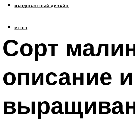
МЕНЮ
ЛАНДШАФТНЫЙ ДИЗАЙН
МЕНЮ
Сорт мали
описание и
выращива