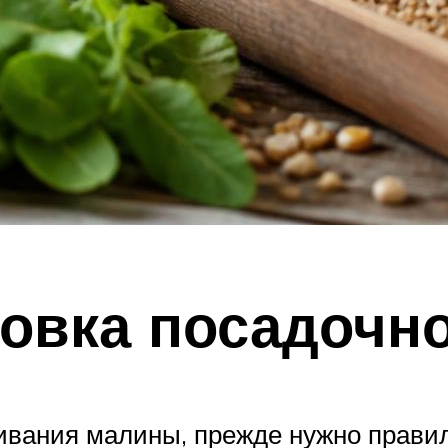
товка посадочн
вания малины, прежде нужно прави