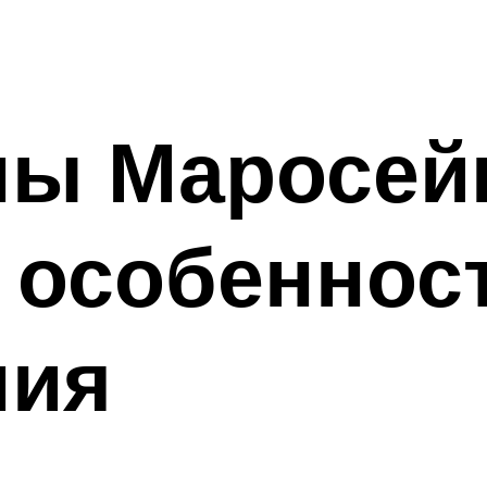
ны Маросей
 особеннос
ния