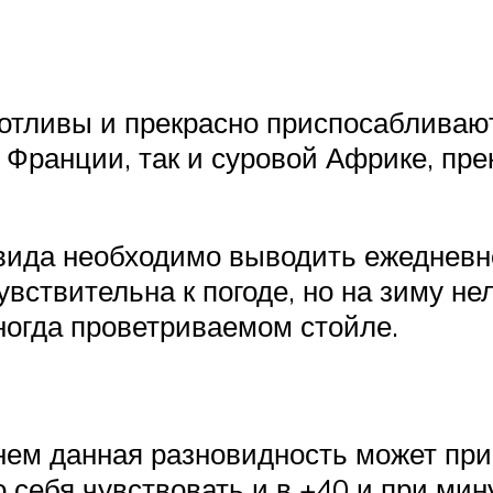
отливы и прекрасно приспосабливают
 Франции, так и суровой Африке, пр
 вида необходимо выводить ежедневно
чувствительна к погоде, но на зиму н
ногда проветриваемом стойле.
енем данная разновидность может при
себя чувствовать и в +40 и при мин