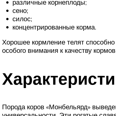
различные корнеплоды;
сено;
силос;
концентрированные корма.
Хорошее кормление телят способно п
особого внимания к качеству кормов
Характеристи
Порода коров «Монбельярд» выведен
универсальности. Эти рогатые слав