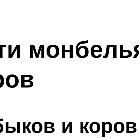
ти монбель
ров
быков и коров