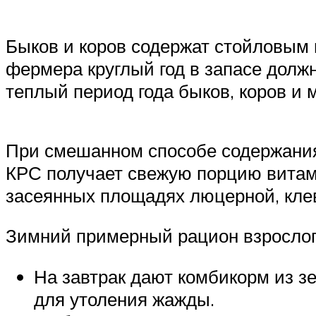
Быков и коров содержат стойловым
фермера круглый год в запасе должн
теплый период года быков, коров и
При смешанном способе содержания
КРС получает свежую порцию витам
засеянных площадях люцерной, клев
Зимний примерный рацион взрослог
На завтрак дают комбикорм из з
для утоления жажды.