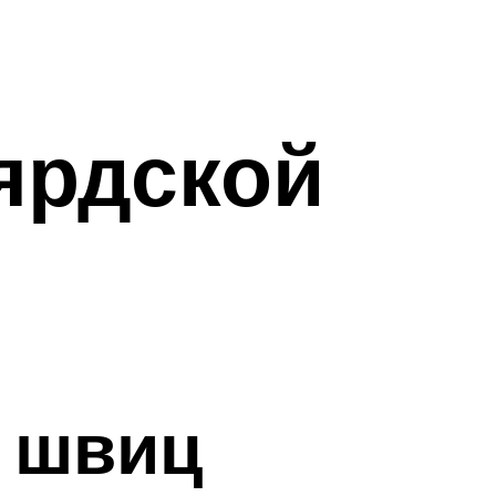
ярдской
 швиц