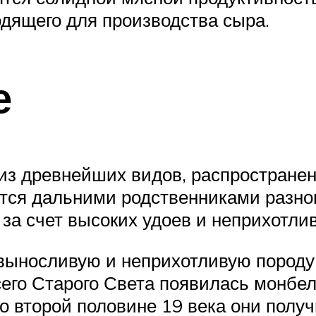
одящего для производства сыра.
е
из древнейших видов, распростране
ются дальними родственниками разно
за счет высоких удоев и неприхотлив
выносливую и неприхотливую породу 
сего Старого Света появилась монбе
 второй половине 19 века они получ