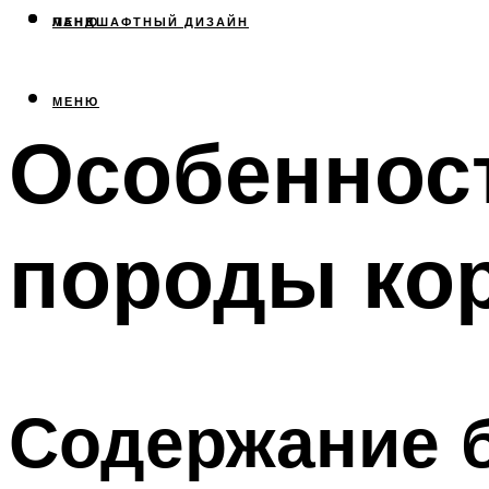
МЕНЮ
ЛАНДШАФТНЫЙ ДИЗАЙН
МЕНЮ
Особеннос
породы ко
Содержание 