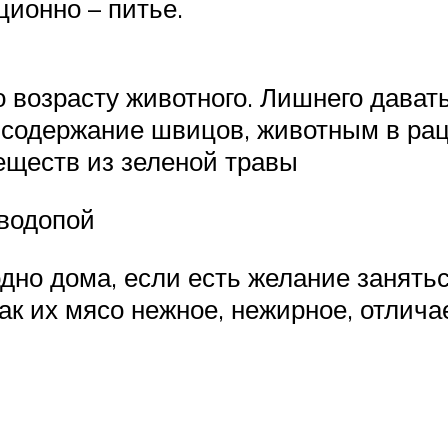
ционно – питье.
 возрасту животного. Лишнего давать
 содержание швицов, животным в рац
еществ из зеленой травы
 водопой
дно дома, если есть желание занят
как их мясо нежное, нежирное, отли