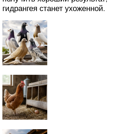
гидрангея станет ухоженной.