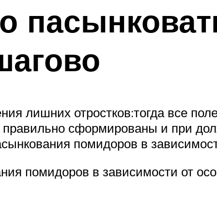
но пасынкова
шагово
ния лишних отростков:тогда все поле
ут правильно сформированы и при до
сынкования помидоров в зависимост
ия помидоров в зависимости от особ