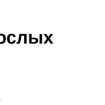
ослых
а