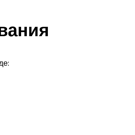
вания
де: