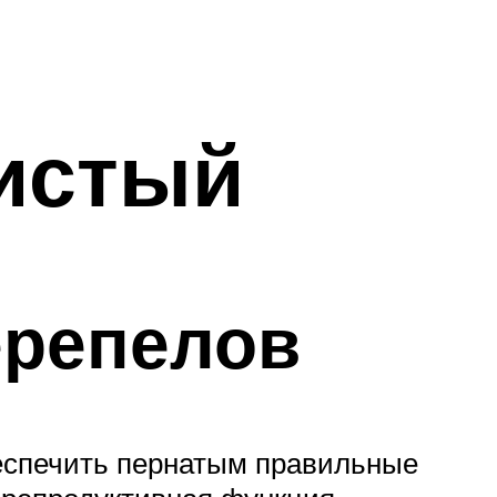
истый
ерепелов
беспечить пернатым правильные