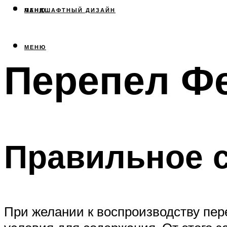
МЕНЮ
ЛАНДШАФТНЫЙ ДИЗАЙН
МЕНЮ
Перепел Ф
Правильное 
При желании к воспроизводству пе