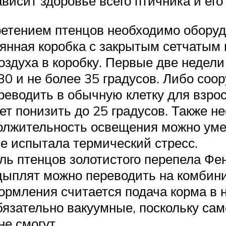
ависит здоровье всего птичника и ег
етением птенцов необходимо оборуд
вянная коробка с закрытым сетчатым
оздуха в коробку. Первые две недел
 30 и не более 35 градусов. Либо со
реводить в обычную клетку для взрос
ет понизить до 25 градусов. Также н
должительность освещения можно уме
не испытала термический стресс.
ль птенцов золотистого перепела Фе
цыплят можно переводить на комбин
ормления считается подача корма в
язательно вакуумные, поскольку са
не смогут.