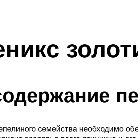
еникс золот
содержание п
репелиного семейства необходимо о