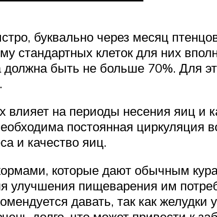
ыстро, буквально через месяц птенц
ому стандартных клеток для них впол
а должна быть не больше 70%. Для эт
.
х влияет на периоды несения яиц и к
обходима постоянная циркуляция воз
са и качество яиц.
кормами, которые дают обычным кура
ля улучшения пищеварения им потребу
мендуется давать, так как желудки у
чень долго, что может привести к за