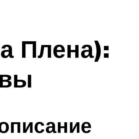
а Плена):
ывы
 описание