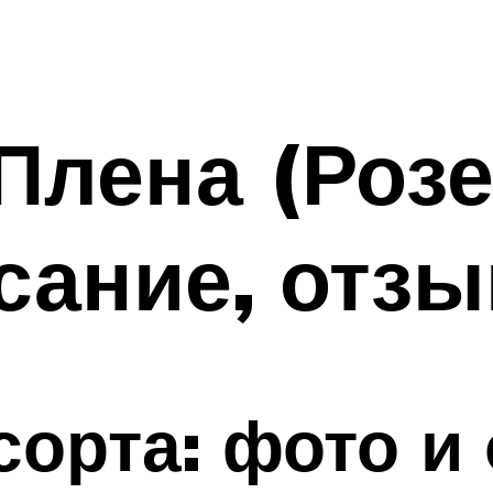
Плена (Розе
сание, отз
орта: фото и