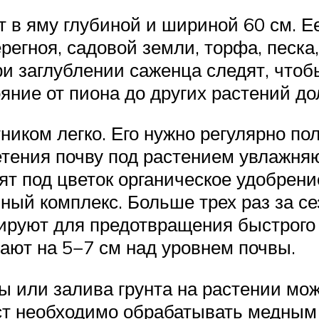
 в яму глубиной и шириной 60 см. Е
регноя, садовой земли, торфа, песка
и заглублении саженца следят, чтоб
ояние от пиона до других растений д
иком легко. Его нужно регулярно по
тения почву под растением увлажня
ят под цветок органическое удобрени
ый комплекс. Больше трех раз за се
чируют для предотвращения быстрого
ают на 5−7 см над уровнем почвы.
 или залива грунта на растении мож
уст необходимо обрабатывать медным