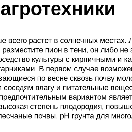
агротехники
 всего растет в солнечных местах. Л
разместите пион в тени, он либо не з
оседство культуры с кирпичными и 
тарниками. В первом случае возможен
ающиеся по весне сквозь почву моло
 соседям влагу и питательные вещес
предпочтительным вариантом являетс
ысокая степень плодородия, повыше
есчаные почвы. рН грунта для мног