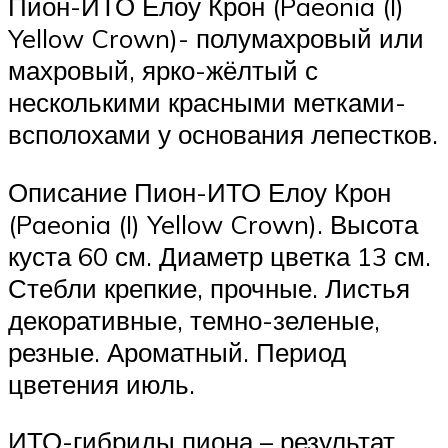
Пион-ИТО Елоу Крон (Paeonia (I)
Yellow Crown)- полумахровый или
махровый, ярко-жёлтый с
несколькими красными метками-
всполохами у основания лепестков.
Описание Пион-ИТО Елоу Крон
(Paeonia (I) Yellow Crown). Высота
куста 60 см. Диаметр цветка 13 см.
Стебли крепкие, прочные. Листья
декоративные, темно-зеленые,
резные. Ароматный. Период
цветения июль.
ИТО-гибриды пиона – результат