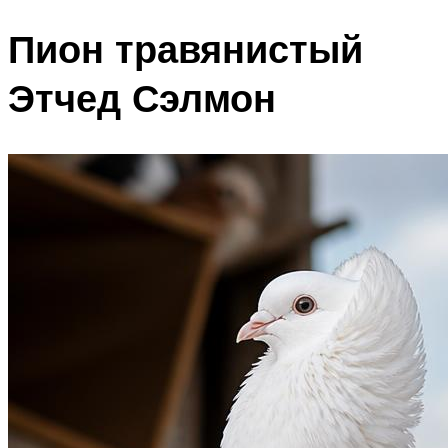
Пион травянистый
Этчед Сэлмон