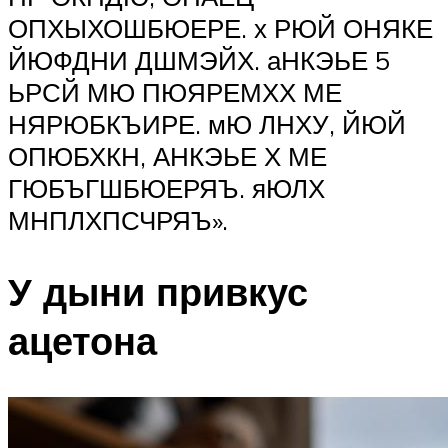
ОПХЫХОШБЮЕРЕ. х РЮЙ ОНЯКЕ
ЙЮФДНИ ДШМЭЙХ. аНКЭЬЕ 5
ЬРСЙ МЮ ПЮЯРЕМХХ МЕ
НЯРЮБКЪИРЕ. мЮ ЛНХУ, ЙЮЙ
ОПЮБХКН, АНКЭЬЕ Х МЕ
ГЮБЪГШБЮЕРЯЪ. яЮЛХ
МНПЛХПСЧРЯЪ».
У дыни привкус
ацетона