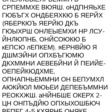
СРПЕММХЕ ВЮЯШ. оНДПНЯЬХЕ
ГЮБЪГХ ОНДБЕЯХКЮ Б ЯЕРЙХ
(ЯБЕРКЮЪ ЯЕРЙЮ ДКЪ
ГЮЫХРШ ОНЛЕЫЕМХИ НР ЛСУ-
ЙНЛЮПНБ, ОНЙСОЮКЮ Б
кЕПСЮ лЕПКЕМ). яЕРНВЙЮ Я
ДШМЭЙНИ ОПХБЪГЮМЮ
ДКХММНИ АЕВЕБЙНИ Й ПЕИЙЕ-
ОЕПЕЙКЮДХМЕ,
ОПНАПНЬЕММНИ ОН БЕПУМХЛ
АЮКЙЮЛ МЮЬЕИ ДЕПЕБЪММНИ
РЕОКХЖШ. аНЙНБШЕ ОКЕРХ 2-
ЦН ОНПЪДЙЮ ОПХЫХОШБЮЧ
ВЕПЕГ 4-5 КХЯРНБ ОНЯКЕ