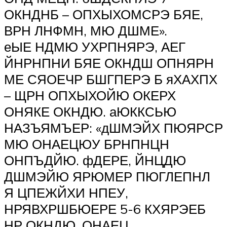
ОКНДНБ – ОПХЫХОМСРЭ БЯЕ,
ВРН ЛНФМН, МЮ ДШМЕ».
еЫЕ НДМЮ УХРПНЯРЭ, АЕГ
ЙНРНПНИ БЯЕ ОКНДШ ОПНЯРН
МЕ СЯОЕЧР БШГПЕРЭ Б яХАХПХ
– ЩРН ОПХЫХОЙЮ ОКЕРХ
ОНЯКЕ ОКНДЮ. аЮККСЬЮ
НАЗЪЯМЪЕР: «дШМЭЙХ ПЮЯРСР
МЮ ОНАЕЦЮУ БРНПНЦН
ОНПЪДЙЮ. фДЕРЕ, ЙНЦДЮ
ДШМЭЙЮ ЯРЮМЕР ПЮГЛЕПНЛ
Я ЦПЕЖЙХИ НПЕУ,
НРЯВХРШБЮЕРЕ 5-6 КХЯРЭЕБ
НР ОКНДЮ, ОНАЕЦ