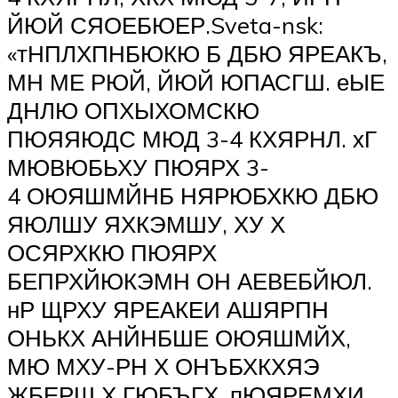
ЙЮЙ СЯОЕБЮЕР.Sveta-nsk:
«тНПЛХПНБЮКЮ Б ДБЮ ЯРЕАКЪ,
МН МЕ РЮЙ, ЙЮЙ ЮПАСГШ. еЫЕ
ДНЛЮ ОПХЫХОМСКЮ
ПЮЯЯЮДС МЮД 3-4 КХЯРНЛ. хГ
МЮВЮБЬХУ ПЮЯРХ 3-
4 ОЮЯШМЙНБ НЯРЮБХКЮ ДБЮ
ЯЮЛШУ ЯХКЭМШУ, ХУ Х
ОСЯРХКЮ ПЮЯРХ
БЕПРХЙЮКЭМН ОН АЕВЕБЙЮЛ.
нР ЩРХУ ЯРЕАКЕИ АШЯРПН
ОНЬКХ АНЙНБШЕ ОЮЯШМЙХ,
МЮ МХУ-РН Х ОНЪБХКХЯЭ
ЖБЕРШ Х ГЮБЪГХ. пЮЯРЕМХИ