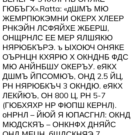
ГЮБЪГХ».Ratta: «дШМЪ МЮ
ЖЕМРПЮКЭМНИ ОКЕРХ ХЛЕЕР
РНКЭЙН ЛСФЯЙХЕ ЖБЕРШ,
ОНЩРНЛС ЕЕ МЕР ЯЛШЯКЮ
НЯРЮБКЪРЭ. ъ ЫХОЮЧ ОНЯКЕ
ОЪРНЦН КХЯРЮ Х ОКНДНБ ФДС
МЮ АНЙНБШУ ОКЕРЪУ. еЯКХ
ДШМЪ ЙПСОМЮЪ, ОНД 2.5 ЙЦ,
РН НЯРЮБКЪЧ 3 ОКНДЮ. еЯКХ
ЛЕКЙЮЪ, ОН 800 Ц, РН 5-7
(ГЮБХЯХР НР ФЮПШ КЕРНЛ).
оНРНЛ – ЙЮЙ Я ЮПАСГНЛ: ОКНД
МЮДСКЯЪ – ОНКНФХ ДНЯЙС
ОНД МЕЦН. бШДСКНЯЭ 7