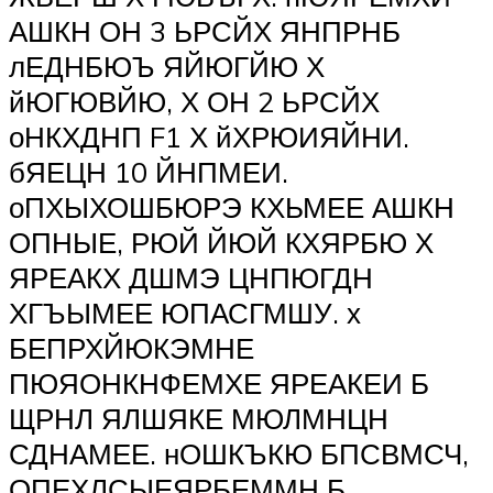
АШКН ОН 3 ЬРСЙХ ЯНПРНБ
лЕДНБЮЪ ЯЙЮГЙЮ Х
йЮГЮВЙЮ, Х ОН 2 ЬРСЙХ
оНКХДНП F1 Х йХРЮИЯЙНИ.
бЯЕЦН 10 ЙНПМЕИ.
оПХЫХОШБЮРЭ КХЬМЕЕ АШКН
ОПНЫЕ, РЮЙ ЙЮЙ КХЯРБЮ Х
ЯРЕАКХ ДШМЭ ЦНПЮГДН
ХГЪЫМЕЕ ЮПАСГМШУ. х
БЕПРХЙЮКЭМНЕ
ПЮЯОНКНФЕМХЕ ЯРЕАКЕИ Б
ЩРНЛ ЯЛШЯКЕ МЮЛМНЦН
СДНАМЕЕ. нОШКЪКЮ БПСВМСЧ,
ОПЕХЛСЫЕЯРБЕММН Б