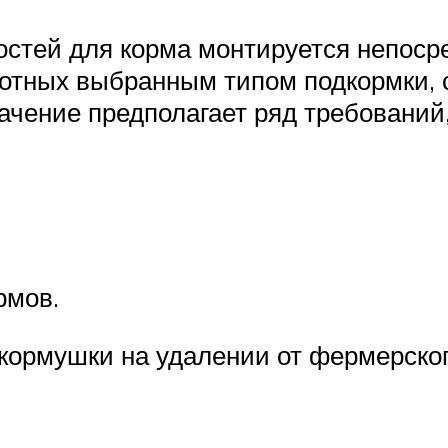
костей для корма монтируется непоср
вотных выбранным типом подкормки
начение предполагает ряд требовани
рмов.
 кормушки на удалении от фермерског