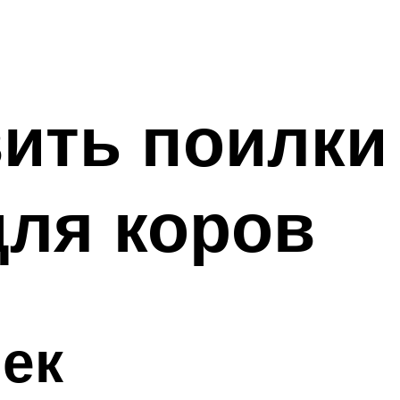
вить поилки
для коров
ек