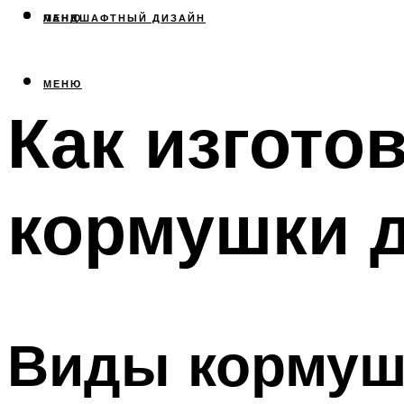
МЕНЮ
ЛАНДШАФТНЫЙ ДИЗАЙН
МЕНЮ
Как изгото
кормушки 
Виды кормуш