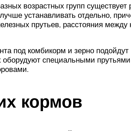
азных возрастных групп существует р
 лучше устанавливать отдельно, при
елезных прутьев, расстояния между 
анта под комбикорм и зерно подойду
их оборудуют специальными прутьями
оровами.
их кормов