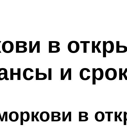
ови в откр
ансы и сро
моркови в отк