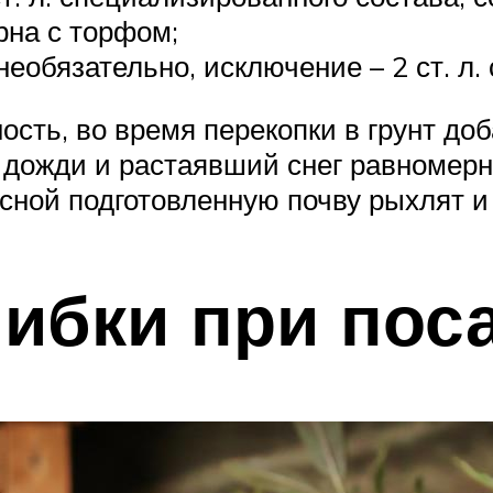
рна с торфом;
еобязательно, исключение – 2 ст. л.
ть, во время перекопки в грунт доб
 дожди и растаявший снег равномер
есной подготовленную почву рыхлят и
ибки при пос