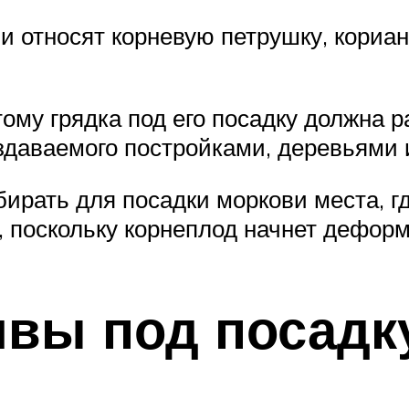
относят корневую петрушку, корианд
ому грядка под его посадку должна 
оздаваемого постройками, деревьями 
ирать для посадки моркови места, гд
 поскольку корнеплод начнет деформ
чвы под посадк