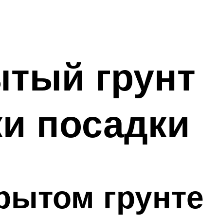
ытый грунт
ки посадки
рытом грунте