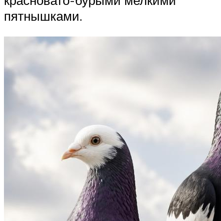
красновато-бурыми мелкими
пятнышками.