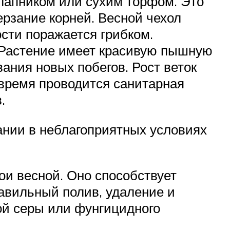
лапником или сухим торфом. Это
ерзание корней. Весной чехол
сти поражается грибком.
 Растение имеет красивую пышную
ания новых побегов. Рост веток
 время проводится санитарная
.
ании в неблагоприятных условиях
и весной. Оно способствует
равильный полив, удаление и
ой серы или фунгицидного