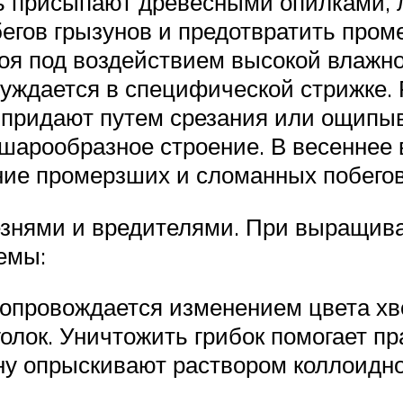
ь присыпают древесными опилками, 
бегов грызунов и предотвратить пром
воя под воздействием высокой влажно
уждается в специфической стрижке.
 придают путем срезания или ощипыв
 шарообразное строение. В весеннее
ние промерзших и сломанных побегов
езнями и вредителями. При выращив
емы:
опровождается изменением цвета хво
олок. Уничтожить грибок помогает п
ну опрыскивают раствором коллоидн