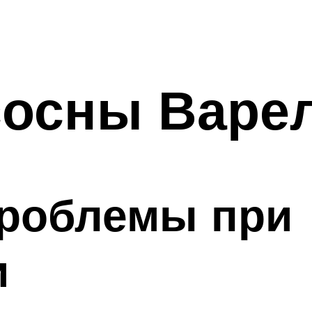
сосны Варе
роблемы при
и