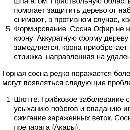
шпагатом. Приствольную област
помогает защитить дерево от на
снимают, в противном случае, х
Формирование. Сосна Офир не н
крону. Аккуратную форму дереву
замедляется, крона приобретает
стрижка, направленная на удале
Горная сосна редко поражается бол
могут появляться следующие пробл
Шютте. Грибковое заболевание с
усыханию побегов и опаданию иг
сжигание зараженных веток. Сос
препарата (Акары).