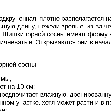
одкрученная, плотно располагается 
ьшую длину, нежели зрелые, из-за ч
. Шишки горной сосны имеют форму к
ричневатые. Открываются они в нача
орной сосны:
емы;
ет на 10 см;
 предпочитает влажную, дренированну
ном участке, хотя может расти и в п
хи;