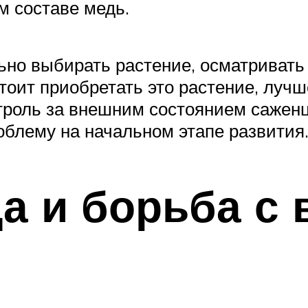
 составе медь.
но выбирать растение, осматривать 
тоит приобретать это растение, лучш
троль за внешним состоянием сажен
облему на начальном этапе развития
а и борьба с