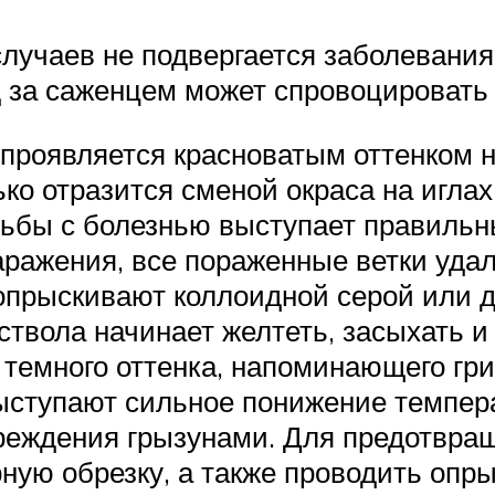
лучаев не подвергается заболевания
 за саженцем может спровоцировать 
 проявляется красноватым оттенком 
ко отразится сменой окраса на иглах
бы с болезнью выступает правильны
аражения, все пораженные ветки удал
 опрыскивают коллоидной серой или 
ствола начинает желтеть, засыхать и
темного оттенка, напоминающего гр
ыступают сильное понижение темпера
вреждения грызунами. Для предотвра
ную обрезку, а также проводить оп