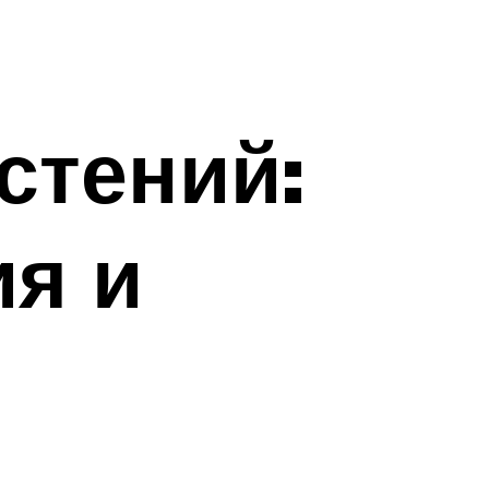
стений:
я и