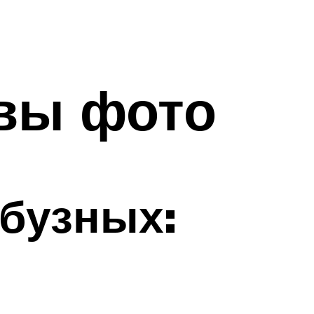
вы фото
рбузных: