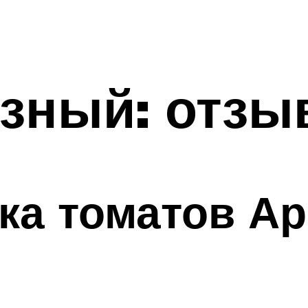
узный: отзы
ка томатов А