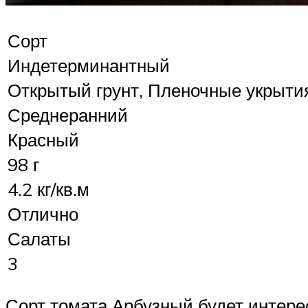
Сорт
Индетерминантный
Открытый грунт, Пленочные укрыти
Среднеранний
Красный
98 г
4.2 кг/кв.м
Отлично
Салаты
3
Сорт томата Арбузный будет интере