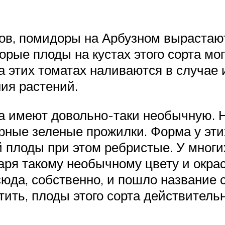
ртов, помидоры на Арбузном выраста
рые плоды на кустах этого сорта мог
 этих томатах наливаются в случае 
ия растений.
та имеют довольно-таки необычную. 
ерные зеленые прожилки. Форма у этих
 плоды при этом ребристые. У многи
аря такому необычному цвету и окра
юда, собственно, и пошло название 
етить, плоды этого сорта действител