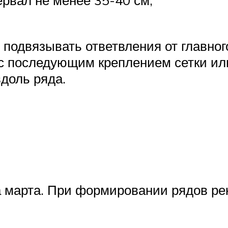
подвязывать ответвления от главног
 с последующим креплением сетки или
доль ряда.
а марта. При формировании рядов ре