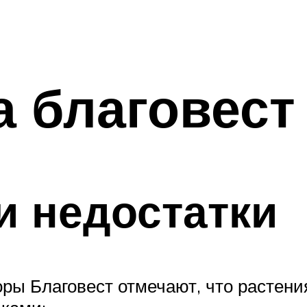
а благовест
и недостатки
ы Благовест отмечают, что растения