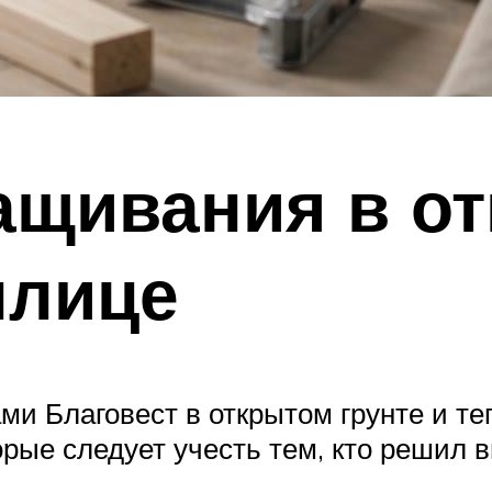
щивания в о
плице
ми Благовест в открытом грунте и т
орые следует учесть тем, кто решил 