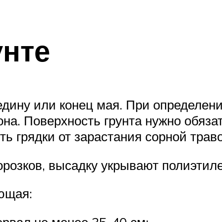
унте
дину или конец мая. При определени
она. Поверхность грунта нужно обяза
ть грядки от зарастания сорной траво
орозков, высадку укрывают полиэтил
ющая:
рвал не менее 35-40 см;