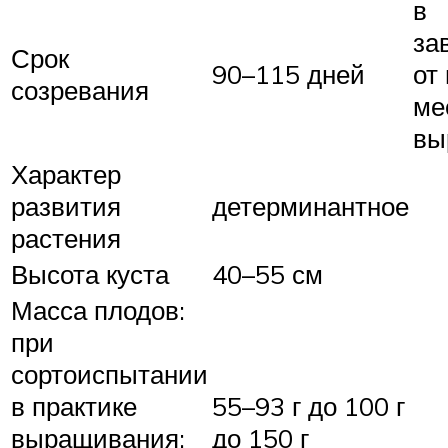
в
за
Срок
90–115 дней
от
созревания
ме
вы
Характер
развития
детерминантное
растения
Высота куста
40–55 см
Масса плодов:
при
сортоиспытании
в практике
55–93 г до 100 г
выращивания:
до 150 г