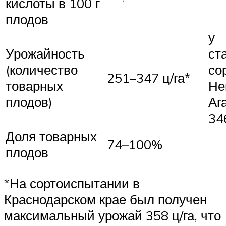
кислоты в 100 г
плодов
у
Урожайность
ст
(количество
со
251–347 ц/га*
товарных
Не
плодов)
Аг
34
Доля товарных
74–100%
плодов
*На сортоиспытании в
Краснодарском крае был получен
максимальный урожай 358 ц/га, что