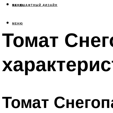
МЕНЮ
ЛАНДШАФТНЫЙ ДИЗАЙН
МЕНЮ
Томат Снег
характерис
Томат Снегоп