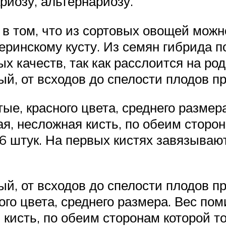
риозу, альтернариозу.
 в том, что из сортовых овощей можн
еринскому кусту. Из семян гибрида п
х качеств, так как расслоится на р
й, от всходов до спелости плодов пр
е, красного цвета, среднего размер
ая, несложная кисть, по обеим сторо
6 штук. На первых кистях завязывают
й, от всходов до спелости плодов п
го цвета, среднего размера. Вес пом
 кисть, по обеим сторонам которой 