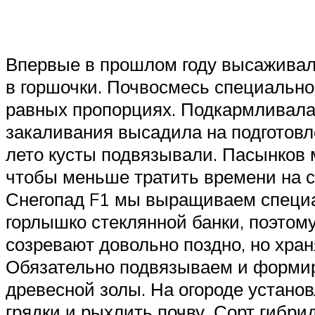
Впервые в прошлом году высаживал
в горшочки. Почвосмесь специально
равных пропорциях. Подкармливала 
закаливания высадила на подготовл
лето кусты подвязывали. Пасынков м
чтобы меньше тратить времени на со
Снегопад F1 мы выращиваем специал
горлышко стеклянной банки, поэтом
созревают довольно поздно, но хра
Обязательно подвязываем и формиру
древесной золы. На огороде устано
грядки и рыхлить почву. Сорт гибри