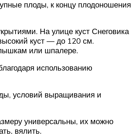
рупные плоды, к концу плодоношения
укрытиями. На улице куст Снеговика
высокий куст — до 120 см.
олышкам или шпалере.
 благодаря использованию
сады, условий выращивания и
размеру универсальны, их можно
ать, вялить.