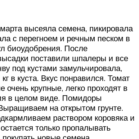
марта высеяла семена, пикировала
ала с перегноем и речным песком в
ул биоудобрения. После
 высадки поставили шпалеры и все
чву под кустами замульчировала,
г в куста. Вкус понравился. Томат
 очень крупные, легко проходят в
ия в целом виде. Помидоры
 Выращиваем на открытом грунте.
одкармливаем раствором коровяка и
 остается только пропалывать
 покупать новые семена.