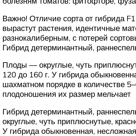
болезням томатов: фитофторе, фуза
Важно! Отличие сорта от гибрида F1
вырастут растения, идентичные мат
разнокалиберным, с потерей сортовы
Гибрид детерминантный, раннеспелы
Плоды — округлые, чуть приплюснуты
120 до 160 г. У гибрида обыкновенн
шахматном порядке в количестве 5–
плодоношения их размер мельчает
Гибрид детерминантный, раннеспелы
округлые, чуть приплюснутые, красно
У гибрида обыкновенная, несложная