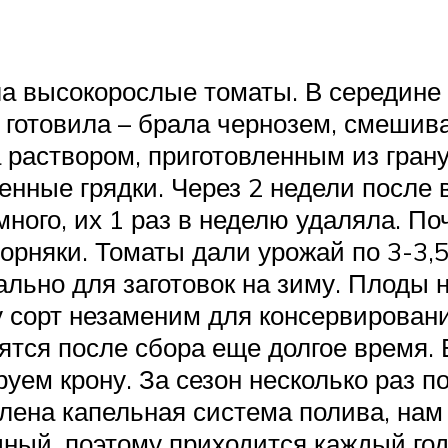
а высокорослые томаты. В середине 
 готовила – брала чернозем, смешив
раствором, приготовленным из гран
енные грядки. Через 2 недели после
ного, их 1 раз в неделю удаляла. По
рняки. Томаты дали урожай по 3-3,5 к
ьно для заготовок на зиму. Плоды не
у сорт незаменим для консервирован
нятся после сбора еще долгое время.
ем крону. За сезон несколько раз п
влена капельная система полива, нам
дный, поэтому приходится каждый год