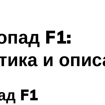
опад F1:
тика и опис
ад F1