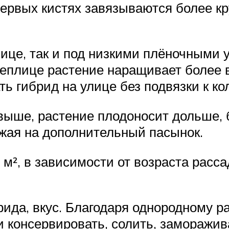
 первых кистях завязываются более к
ице, так и под низкими плёночными 
 теплице растение наращивает более 
ь гибрид на улице без подвязки к к
выше, растение плодоносит дольше,
ожая на дополнительный пасынок.
 м², в зависимости от возраста рас
рида, вкус. Благодаря однородному 
и консервировать, солить, заморажив