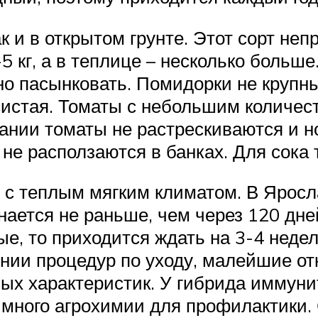
к и в открытом грунте. Этот сорт не
5 кг, а в теплице – несколько больше
о пасынковать. Помидорки не крупны
систая. Томаты с небольшим количест
вании томаты не растрескиваются и 
не расползаются в банках. Для сока
 с теплым мягким климатом. В Ярос
нается не раньше, чем через 120 дне
ые, то приходится ждать на 3-4 нед
ении процедур по уходу, малейшие о
ых характеристик. У гибрида иммуни
 много агрохимии для профилактики