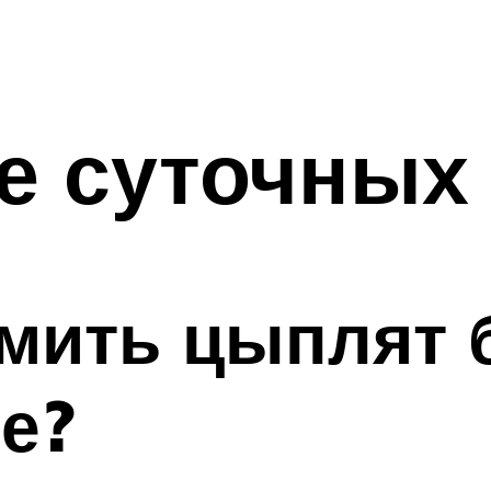
е суточных
рмить цыплят 
е?