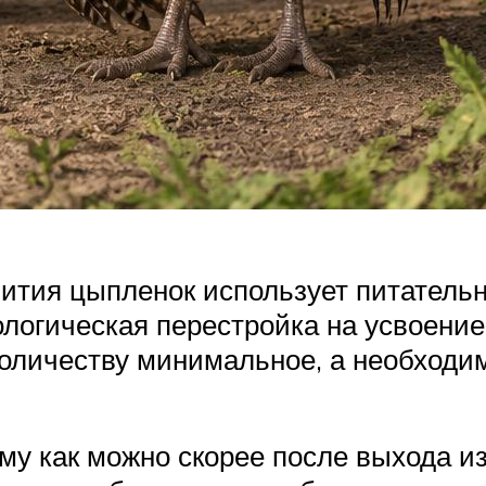
вития цыпленок использует питатель
логическая перестройка на усвоение
количеству минимальное, а необходи
у как можно скорее после выхода из