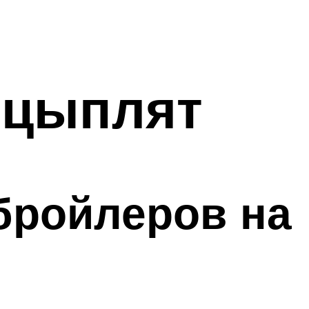
 цыплят
бройлеров на